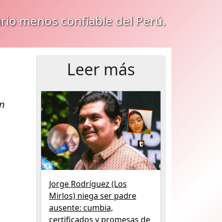
ario menos confiable del Perú.
Leer más
an
Jorge Rodríguez (Los
Mirlos) niega ser padre
ausente: cumbia,
certificados y promesas de