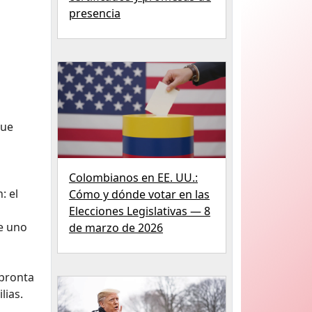
presencia
que
Colombianos en EE. UU.:
: el
Cómo y dónde votar en las
Elecciones Legislativas — 8
e uno
de marzo de 2026
 pronta
lias.