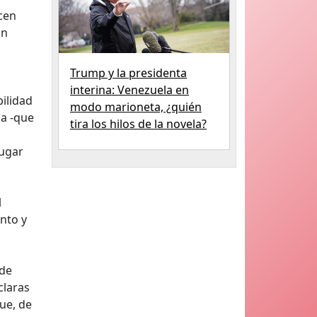
icen
on
Trump y la presidenta
interina: Venezuela en
bilidad
modo marioneta, ¿quién
za -que
tira los hilos de la novela?
lugar
l
ento y
 de
claras
ue, de