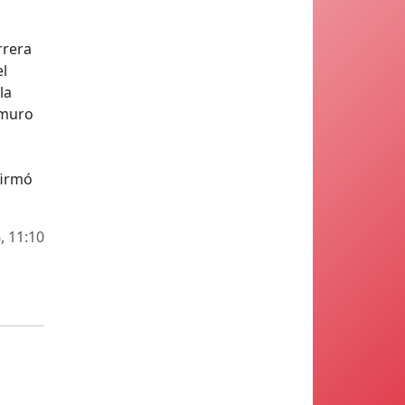
rrera
el
la
 muro
afirmó
, 11:10