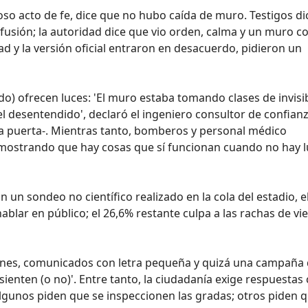
roso acto de fe, dice que no hubo caída de muro. Testigos d
nfusión; la autoridad dice que vio orden, calma y un muro c
dad y la versión oficial entraron en desacuerdo, pidieron un
ado) ofrecen luces: 'El muro estaba tomando clases de invisi
l desentendido', declaró el ingeniero consultor de confian
a puerta-. Mientras tanto, bomberos y personal médico
emostrando que hay cosas que sí funcionan cuando no hay 
un sondeo no científico realizado en la cola del estadio, e
blar en público; el 26,6% restante culpa a las rachas de vi
iones, comunicados con letra pequeña y quizá una campaña
ienten (o no)'. Entre tanto, la ciudadanía exige respuestas 
lgunos piden que se inspeccionen las gradas; otros piden q