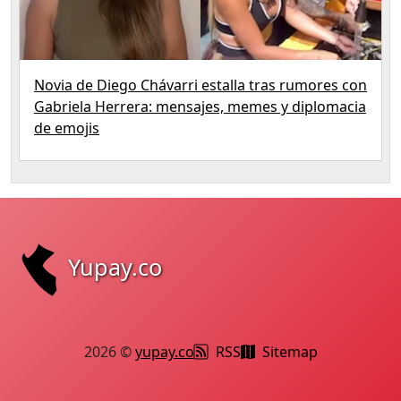
Novia de Diego Chávarri estalla tras rumores con
Gabriela Herrera: mensajes, memes y diplomacia
de emojis
Yupay.co
2026 ©
yupay.co
RSS
Sitemap