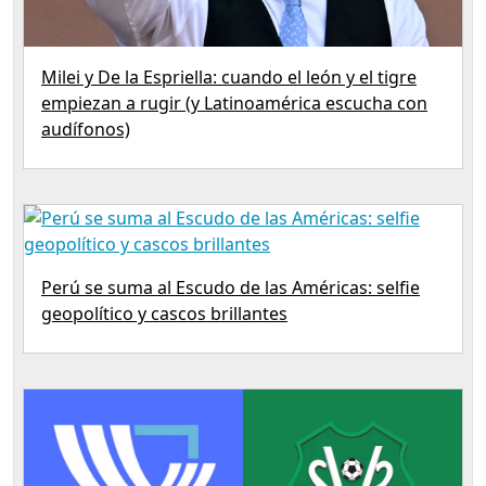
Milei y De la Espriella: cuando el león y el tigre
empiezan a rugir (y Latinoamérica escucha con
audífonos)
Perú se suma al Escudo de las Américas: selfie
geopolítico y cascos brillantes