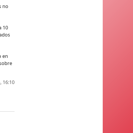
s no
a 10
lados
o en
 sobre
, 16:10