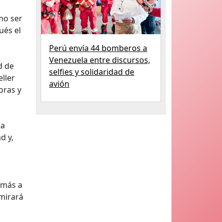
mo ser
ués el
Perú envía 44 bomberos a
Venezuela entre discursos,
d de
selfies y solidaridad de
ller
avión
oras y
ta
d y,
 más a
 mirará