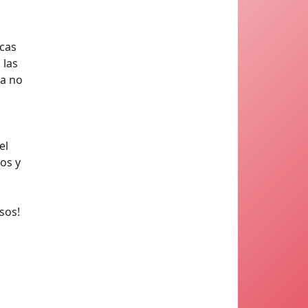
icas
 las
ia no
el
os y
usos!