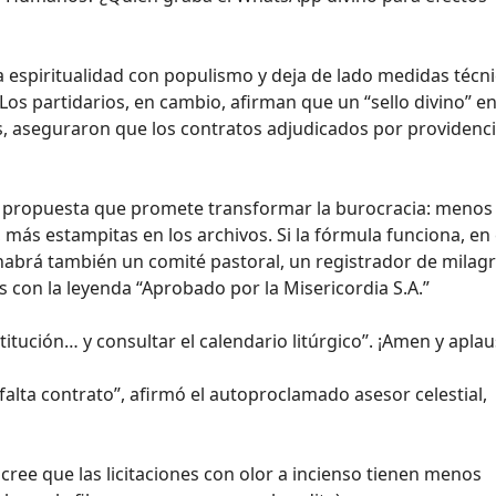
na espiritualidad con populismo y deja de lado medidas técn
os partidarios, en cambio, afirman que un “sello divino” en
ás, aseguraron que los contratos adjudicados por providenc
a propuesta que promete transformar la burocracia: menos
más estampitas en los archivos. Si la fórmula funciona, en 
habrá también un comité pastoral, un registrador de milagr
s con la leyenda “Aprobado por la Misericordia S.A.”
titución… y consultar el calendario litúrgico’’. ¡Amen y apla
e falta contrato”, afirmó el autoproclamado asesor celestial,
ree que las licitaciones con olor a incienso tienen menos