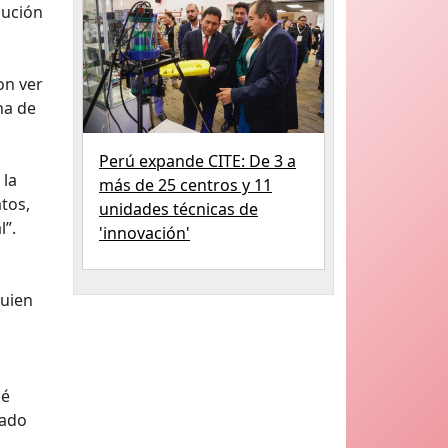
lución
on ver
na de
Perú expande CITE: De 3 a
 la
más de 25 centros y 11
atos,
unidades técnicas de
l”.
'innovación'
quien
ué
cado