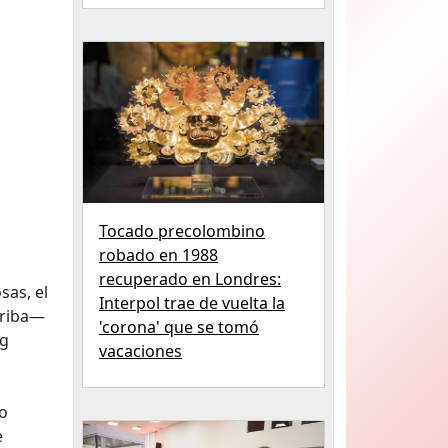
Tocado precolombino
robado en 1988
recuperado en Londres:
sas, el
Interpol trae de vuelta la
rriba—
'corona' que se tomó
ng
vacaciones
so
e