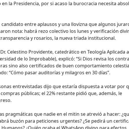
en la Presidencia, por si acaso la burocracia necesita abso
 candidato entre aplausos y una llovizna que algunos jurar
on nota: habrá rezo colectivo los lunes y verificación divi
transparencia y rosarios, la nueva triada institucional.
Dr. Celestino Providente, catedrático en Teología Aplicada a
rsidad de lo Improbable), explicó: “Si Dios revisa los contr
ras sino also certificados de buen comportamiento celestia
do: “Cómo pasar auditorías y milagros en 30 días”.
rsonas entrevistadas dijo que estaría dispuesta a votar por 
 compras públicas; el 22% restante pidió que, además, le
greso.
as pragmáticas que nadie en el mitin se atrevió a hacer: ¿q
brá buzón para peticiones urgentes? ¿Se pedirá un certifi
sos Humanos? ¿Quién graba el WhatsApp divino para efectos