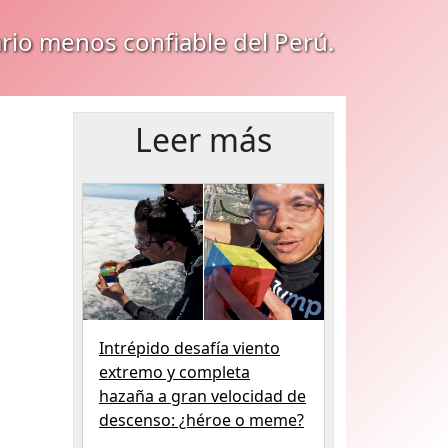
ario menos confiable del Perú.
Leer más
Intrépido desafía viento
extremo y completa
hazaña a gran velocidad de
descenso: ¿héroe o meme?