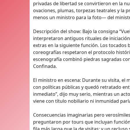
privadas de libertad se convirtieron en la n
ovaciones, plumas, torpezas teatrales y la 
menos un ministro para la foto— del ministr
Descripción del show: Bajo la consigna “Vuelv
interpretaron antiguos rituales de iniciació
extras en la siguiente función. Los tocados 
coreografías respetaron el protocolo histór
escenografía combinó piedras sagradas con c
Confinada.
El ministro en escena: Durante su visita, el
con políticas públicas y quedó retratado ent
inmediato”, dijo muy serio, mientras un ac
viene con título nobiliario ni inmunidad par
Consecuencias imaginarias pero verosímiles:
preguntaron por tours que incluyan función 
fila más larga que la de visitas; y un reclus