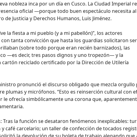
ueva nobleza inca por un día en Cusco. La Ciudad Imperial re
presencia oficial —porque todo buen espectáculo necesita al
o de Justicia y Derechos Humanos, Luis Jiménez.
e la fiesta a mi pueblo (y a mi pabellón)”, los actores
n con tanta convicción que hasta los guardias solicitaron ser
brillaban (sobre todo porque eran recién barnizados), las
ico —es decir, tres pasos dignos y uno tropezón— y la
artón reciclado certificado por la Dirección de Utilería
 ministro pronunció el discurso obligado que mezcla orgullo 
re plumas y micrófonos. “Esto es reinserción cultural con e
tor le ofrecía simbólicamente una corona que, aparentement
lamentaria.
 Tras la función se desataron fenómenos inexplicables: tur
y café carcelario; un taller de confección de tocados regis
o solicitó la devolución de su boleta de trabajo alegando que