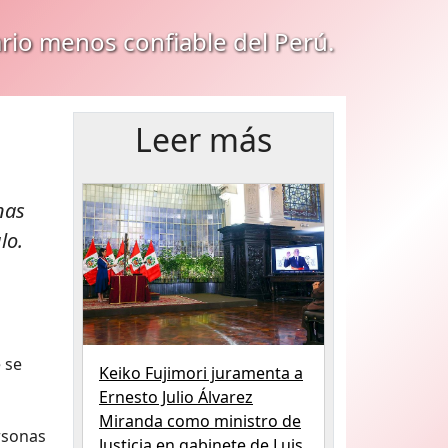
ario menos confiable del Perú.
Leer más
nas
lo.
 se
Keiko Fujimori juramenta a
Ernesto Julio Álvarez
Miranda como ministro de
ersonas
Justicia en gabinete de Luis