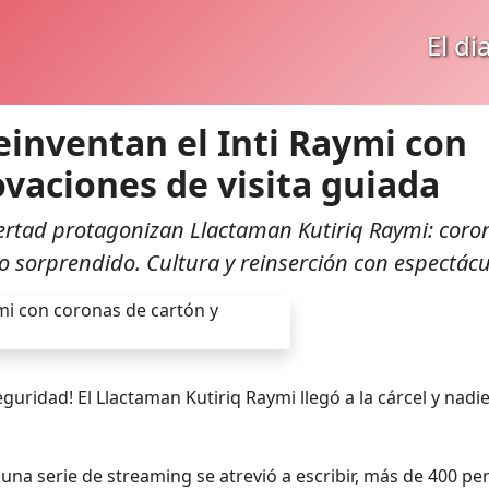
El di
einventan el Inti Raymi con
ovaciones de visita guiada
ertad protagonizan Llactaman Kutiriq Raymi: coro
o sorprendido. Cultura y reinserción con espectácu
guridad! El Llactaman Kutiriq Raymi llegó a la cárcel y nadie
guna serie de streaming se atrevió a escribir, más de 400 p