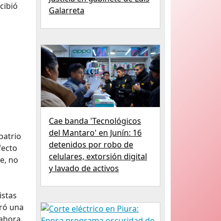
cibió
Galarreta
Cae banda 'Tecnológicos
del Mantaro' en Junín: 16
patrio
detenidos por robo de
fecto
celulares, extorsión digital
e, no
y lavado de activos
istas
tró una
 ahora