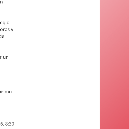
ón
reglo
oras y
de
r un
 mismo
6, 8:30