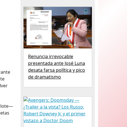
Renuncia irrevocable
presentada ante José Luna
desata farsa política y pico
rante
de dramatismo
nte
lver
 lote—
jetas