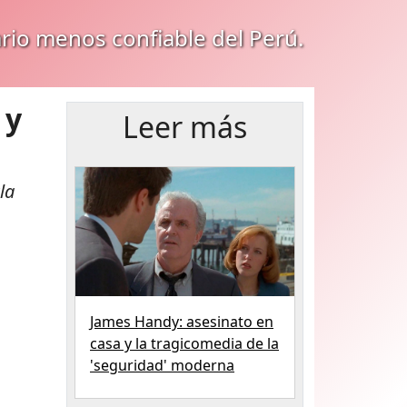
ario menos confiable del Perú.
 y
Leer más
la
James Handy: asesinato en
casa y la tragicomedia de la
'seguridad' moderna