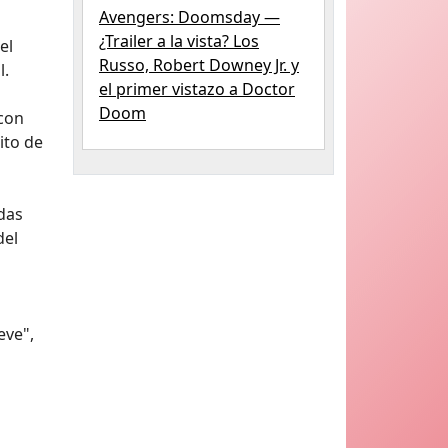
Avengers: Doomsday —
¿Trailer a la vista? Los
el
Russo, Robert Downey Jr. y
l.
el primer vistazo a Doctor
Doom
 con
ito de
das
del
eve",