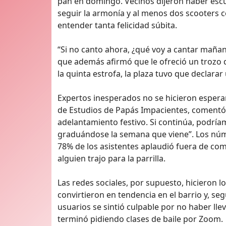
pan en domingo. Vecinos dijeron haber escu
seguir la armonía y al menos dos scooters
entender tanta felicidad súbita.
“Si no canto ahora, ¿qué voy a cantar mañan
que además afirmó que le ofreció un trozo 
la quinta estrofa, la plaza tuvo que declarar
Expertos inesperados no se hicieron espera
de Estudios de Papás Impacientes, comentó
adelantamiento festivo. Si continúa, podrí
graduándose la semana que viene”. Los númer
78% de los asistentes aplaudió fuera de com
alguien trajo para la parrilla.
Las redes sociales, por supuesto, hiciero
convirtieron en tendencia en el barrio y, se
usuarios se sintió culpable por no haber lle
terminó pidiendo clases de baile por Zoom.