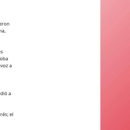
ieron
na,
es
coba
avoz a
ndió a
rés; el