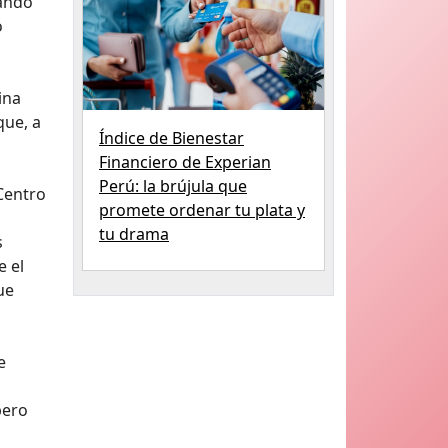
tando
o
ina
que, a
Índice de Bienestar
Financiero de Experian
Perú: la brújula que
Centro
promete ordenar tu plata y
tu drama
s
e el
ue
e
pero