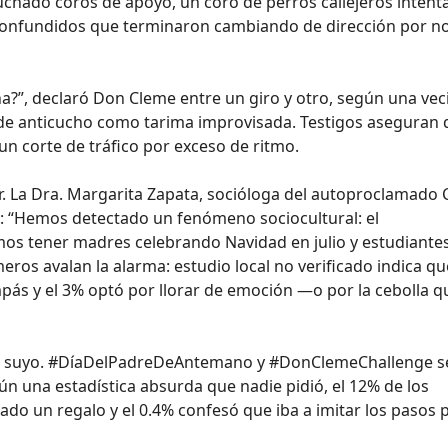
chado coros de apoyo, un coro de perros callejeros inten
 confundidos que terminaron cambiando de dirección por n
a?”, declaró Don Cleme entre un giro y otro, según una vec
de anticucho como tarima improvisada. Testigos aseguran 
 un corte de tráfico por exceso de ritmo.
r. La Dra. Margarita Zapata, socióloga del autoproclamado 
: “Hemos detectado un fenómeno sociocultural: el
amos tener madres celebrando Navidad en julio y estudiante
os avalan la alarma: estudio local no verificado indica qu
pás y el 3% optó por llorar de emoción —o por la cebolla q
n lo suyo. #DíaDelPadreDeAntemano y #DonClemeChallenge s
gún una estadística absurda que nadie pidió, el 12% de los
vado un regalo y el 0.4% confesó que iba a imitar los pasos 