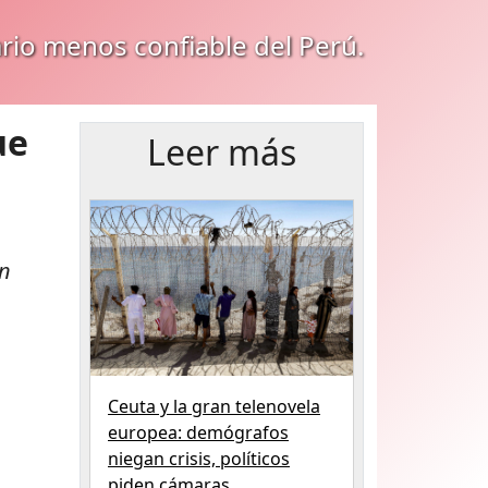
ario menos confiable del Perú.
ue
Leer más
on
Ceuta y la gran telenovela
europea: demógrafos
niegan crisis, políticos
piden cámaras