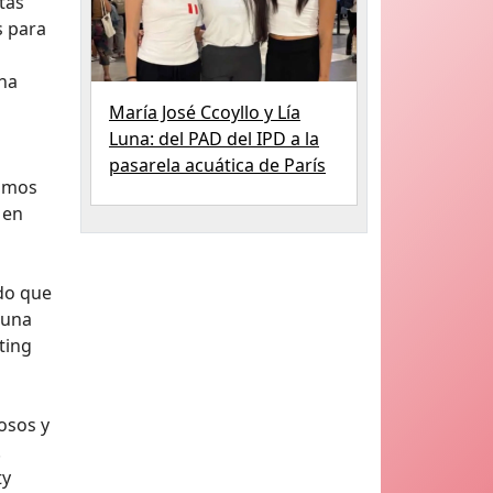
tas
s para
una
María José Ccoyllo y Lía
Luna: del PAD del IPD a la
pasarela acuática de París
cimos
 en
ado que
 una
ting
dosos y
.
ty