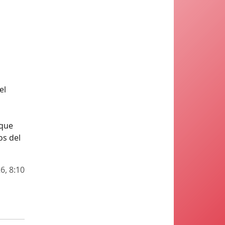
el
 que
os del
6, 8:10