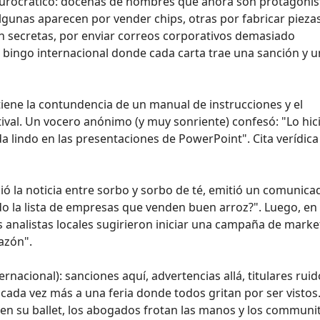
 burocrático: docenas de nombres que ahora son protagonis
Algunas aparecen por vender chips, otras por fabricar pieza
n secretas, por enviar correos corporativos demasiado
un bingo internacional donde cada carta trae una sanción y 
tiene la contundencia de un manual de instrucciones y el
tival. Un vocero anónimo (y muy sonriente) confesó: "Lo hi
a lindo en las presentaciones de PowerPoint". Cita verídica
ibió la noticia entre sorbo y sorbo de té, emitió un comunic
do la lista de empresas que venden buen arroz?". Luego, en
analistas locales sugirieron iniciar una campaña de marke
azón".
rnacional): sanciones aquí, advertencias allá, titulares rui
 cada vez más a una feria donde todos gritan por ser vistos
acen su ballet, los abogados frotan las manos y los communi