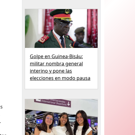
Golpe en Guinea-Bisáu:
militar nombra general
interino y pone las
elecciones en modo pausa
os
.
.