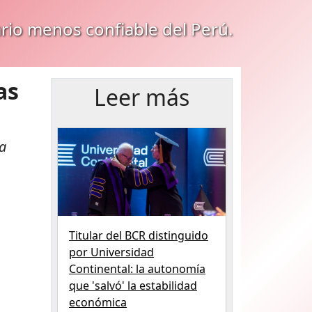
ario menos confiable del Perú.
as
Leer más
la
Titular del BCR distinguido
por Universidad
Continental: la autonomía
que 'salvó' la estabilidad
económica