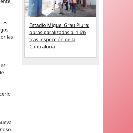
ente,
 —es
Estadio Miguel Grau Piura:
igos
obras paralizadas al 1.6%
or las
tras inspección de la
Contraloría
hes
de
cerlo
nueva
añoso