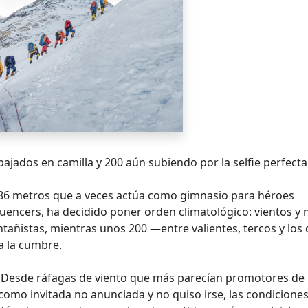
jados en camilla y 200 aún subiendo por la selfie perfecta
8,86 metros que a veces actúa como gimnasio para héroes
luencers, ha decidido poner orden climatológico: vientos y 
añistas, mientras unos 200 —entre valientes, tercos y los
a la cumbre.
a. Desde ráfagas de viento que más parecían promotores de
como invitada no anunciada y no quiso irse, las condicione