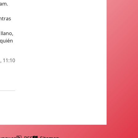
ram.
ntras
llano,
 quién
, 11:10