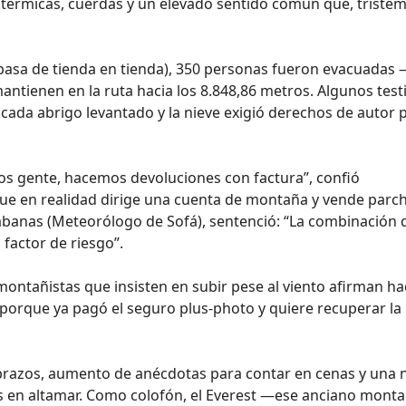
térmicas, cuerdas y un elevado sentido común que, tristem
 pasa de tienda en tienda), 350 personas fueron evacuadas
antienen en la ruta hacia los 8.848,86 metros. Algunos test
cada abrigo levantado y la nieve exigió derechos de autor p
os gente, hacemos devoluciones con factura”, confió
 que en realidad dirige una cuenta de montaña y vende parc
 Sábanas (Meteorólogo de Sofá), sentenció: “La combinación 
 factor de riesgo”.
montañistas que insisten en subir pese al viento afirman ha
e porque ya pagó el seguro plus-photo y quiere recuperar la
abrazos, aumento de anécdotas para contar en cenas y una 
es en altamar. Como colofón, el Everest —ese anciano mont