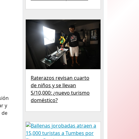
Raterazos revisan cuarto
de niños y se llevan
S/10,000: ¿nuevo turismo
sión
doméstico?
ar y
s de