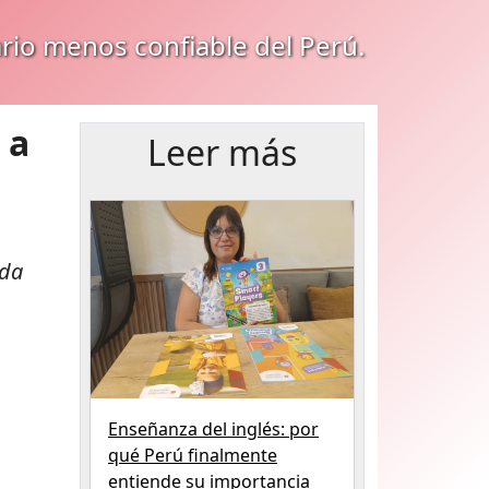
ario menos confiable del Perú.
 a
Leer más
ida
Enseñanza del inglés: por
qué Perú finalmente
entiende su importancia