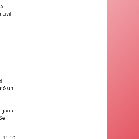
ra
civil
l
omó un
d ganó
(Se
, 11:10