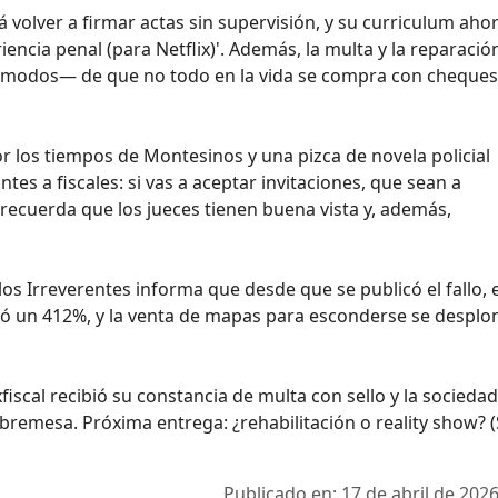
á volver a firmar actas sin supervisión, y su curriculum aho
ncia penal (para Netflix)'. Además, la multa y la reparación 
ómodos— de que no todo en la vida se compra con cheques
por los tiempos de Montesinos y una pizca de novela policial
es a fiscales: si vas a aceptar invitaciones, que sean a
e, recuerda que los jueces tienen buena vista y, además,
ulos Irreverentes informa que desde que se publicó el fallo, e
tó un 412%, y la venta de mapas para esconderse se despl
exfiscal recibió su constancia de multa con sello y la socieda
obremesa. Próxima entrega: ¿rehabilitación o reality show? 
Publicado en: 17 de abril de 2026