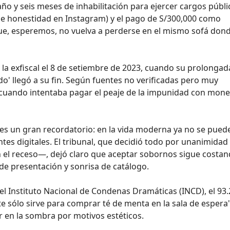
ño y seis meses de inhabilitación para ejercer cargos públi
 de honestidad en Instagram) y el pago de S/300,000 como
 que, esperemos, no vuelva a perderse en el mismo sofá don
de la exfiscal el 8 de setiembre de 2023, cuando su prolongad
o' llegó a su fin. Según fuentes no verificadas pero muy
to cuando intentaba pagar el peaje de la impunidad con mon
o es un gran recordatorio: en la vida moderna ya no se pued
tes digitales. El tribunal, que decidió todo por unanimidad
n el receso—, dejó claro que aceptar sobornos sigue costa
a de presentación y sonrisa de catálogo.
 el Instituto Nacional de Condenas Dramáticas (INCD), el 93
e sólo sirve para comprar té de menta en la sala de espera"
r en la sombra por motivos estéticos.