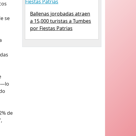
cos
Ballenas jorobadas atraen
de se
a 15,000 turistas a Tumbes
por Fiestas Patrias
a
edas
e
 —lo
ndo
.2% de
,