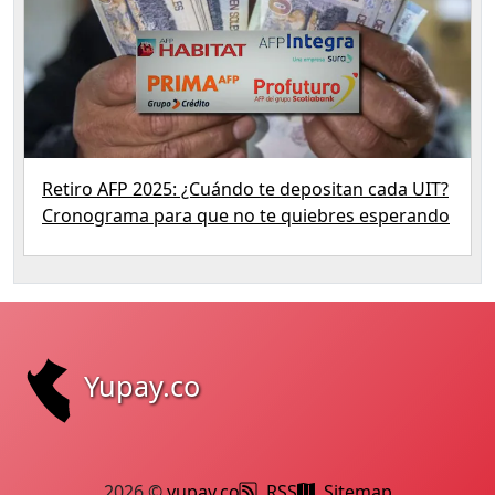
Retiro AFP 2025: ¿Cuándo te depositan cada UIT?
Cronograma para que no te quiebres esperando
Yupay.co
2026 ©
yupay.co
RSS
Sitemap