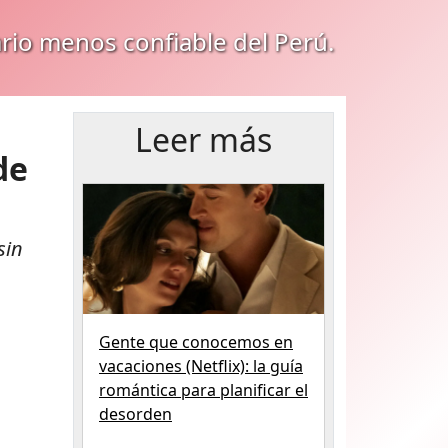
ario menos confiable del Perú.
Leer más
de
sin
Gente que conocemos en
vacaciones (Netflix): la guía
romántica para planificar el
desorden