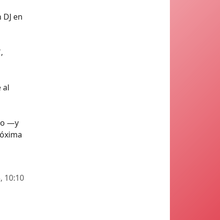
n DJ en
,
 al
no —y
róxima
, 10:10