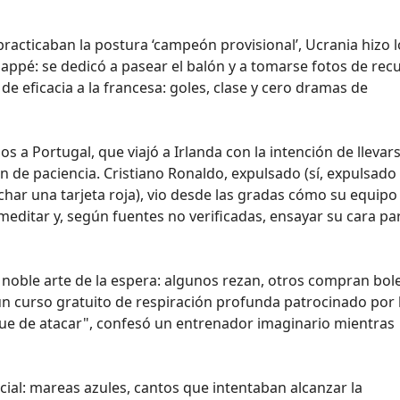
practicaban la postura ‘campeón provisional’, Ucrania hizo 
pé: se dedicó a pasear el balón y a tomarse fotos de rec
e eficacia a la francesa: goles, clase y cero dramas de
s a Portugal, que viajó a Irlanda con la intención de llevars
ón de paciencia. Cristiano Ronaldo, expulsado (sí, expulsad
char una tarjeta roja), vio desde las gradas cómo su equipo
meditar y, según fuentes no verificadas, ensayar su cara par
 noble arte de la espera: algunos rezan, otros compran bol
un curso gratuito de respiración profunda patrocinado por 
que de atacar", confesó un entrenador imaginario mientras
ficial: mareas azules, cantos que intentaban alcanzar la