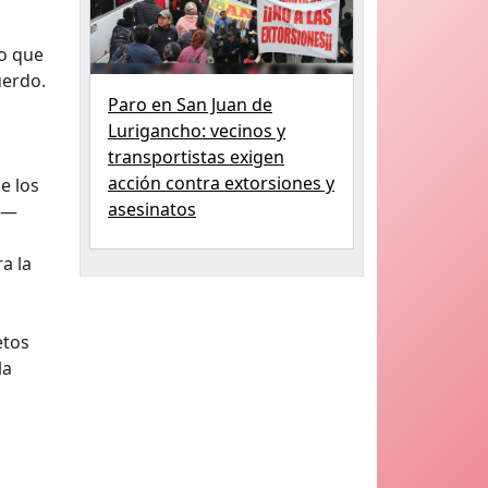
lo que
uerdo.
Paro en San Juan de
Lurigancho: vecinos y
transportistas exigen
acción contra extorsiones y
e los
asesinatos
o —
a la
etos
la