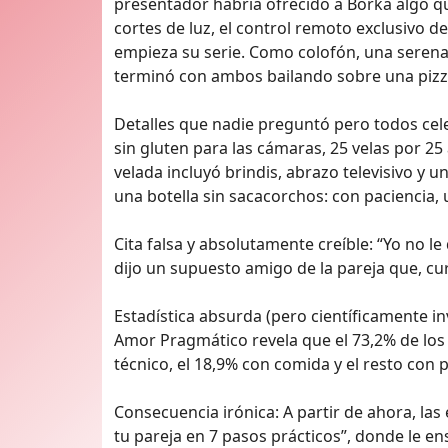
presentador habría ofrecido a Borka algo q
cortes de luz, el control remoto exclusivo d
empieza su serie. Como colofón, una serenat
terminó con ambos bailando sobre una pizza f
Detalles que nadie preguntó pero todos cele
sin gluten para las cámaras, 25 velas por 25 
velada incluyó brindis, abrazo televisiv
una botella sin sacacorchos: con paciencia, 
Cita falsa y absolutamente creíble: “Yo no le 
dijo un supuesto amigo de la pareja que, c
Estadística absurda (pero científicamente in
Amor Pragmático revela que el 73,2% de los
técnico, el 18,9% con comida y el resto con 
Consecuencia irónica: A partir de ahora, la
tu pareja en 7 pasos prácticos”, donde le e