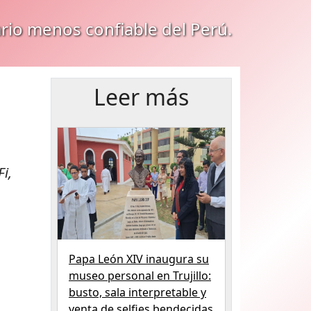
ario menos confiable del Perú.
Leer más
i,
Papa León XIV inaugura su
museo personal en Trujillo:
busto, sala interpretable y
venta de selfies bendecidas