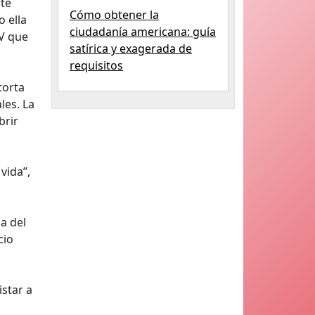
nte
Cómo obtener la
o ella
ciudadanía americana: guía
TV que
satírica y exagerada de
requisitos
torta
les. La
brir
vida”,
a del
cio
istar a