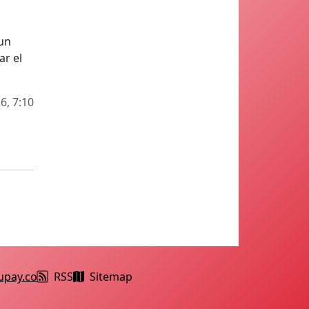
 un
ar el
6, 7:10
upay.co
RSS
Sitemap