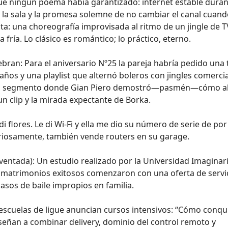
ue ningún poema había garantizado: internet estable dura
e la sala y la promesa solemne de no cambiar el canal cuand
a: una choreografía improvisada al ritmo de un jingle de 
ría. Lo clásico es romántico; lo práctico, eterno.
bran: Para el aniversario Nº25 la pareja habría pedido una 
años y una playlist que alternó boleros con jingles comercia
o y un segmento donde Gian Piero demostró—pasmén—cómo a
un clip y la mirada expectante de Borka.
di flores. Le di Wi‑Fi y ella me dio su número de serie de por 
uriosamente, también vende routers en su garage.
ventada): Un estudio realizado por la Universidad Imaginari
 matrimonios exitosos comenzaron con una oferta de servi
pasos de baile impropios en familia.
s escuelas de ligue anuncian cursos intensivos: “Cómo conqu
nseñan a combinar delivery, dominio del control remoto y