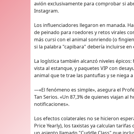
avión exclusivamente para comprobar si abra
Instagram.
Los influenciadores llegaron en manada. Han
de peinado para roedores y retos virales c
más cursi con el animal sonriendo (o fingie
si la palabra "capibara" debería incluirse en
La logística también alcanzó niveles épicos:
vista al estanque, y paquetes VIP con desayu
animal que te trae las pantuflas y se niega 
—«El fenómeno es simple», asegura el Profe
Tan Serios. «Un 87,3% de quienes viajan al 
notificaciones».
Los efectos colaterales no se hicieron esper
Price Yearly), los taxistas ya calculan tarif
un asiento llamado "Cuddle Class" que incluy