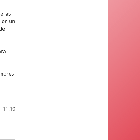
e las
n en un
 de
ara
umores
, 11:10