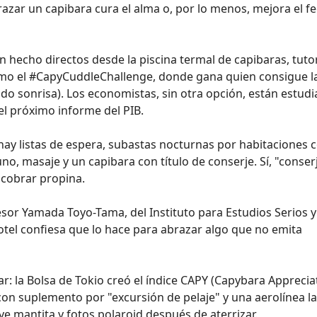
zar un capibara cura el alma o, por lo menos, mejora el f
 hecho directos desde la piscina termal de capibaras, tutor
omo el #CapyCuddleChallenge, donde gana quien consigue l
ndo sonrisa). Los economistas, sin otra opción, están estud
 el próximo informe del PIB.
 hay listas de espera, subastas nocturnas por habitaciones 
no, masaje y un capibara con título de conserje. Sí, "conser
a cobrar propina.
sor Yamada Toyo-Tama, del Instituto para Estudios Serios 
hotel confiesa que lo hace para abrazar algo que no emita
ar: la Bolsa de Tokio creó el índice CAPY (Capybara Apprecia
as con suplemento por "excursión de pelaje" y una aerolínea l
e mantita y fotos polaroid después de aterrizar.