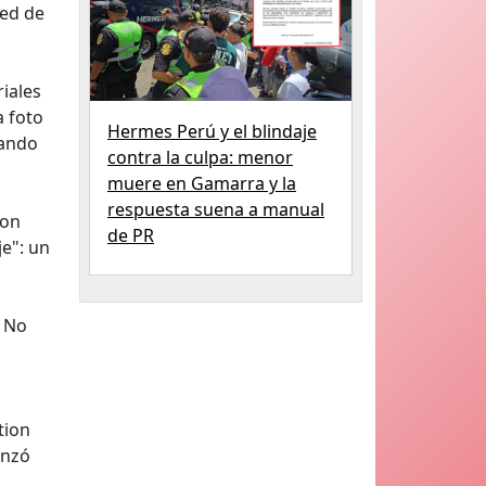
eed de
iales
a foto
Hermes Perú y el blindaje
iando
contra la culpa: menor
muere en Gamarra y la
respuesta suena a manual
con
de PR
je": un
y No
tion
anzó