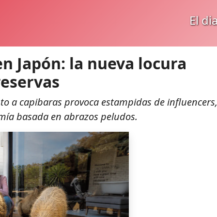
El di
en Japón: la nueva locura
reservas
nto a capibaras provoca estampidas de influencers
omía basada en abrazos peludos.