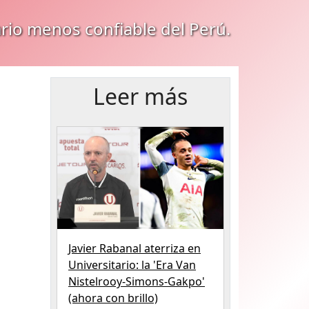
ario menos confiable del Perú.
Leer más
,
Javier Rabanal aterriza en
Universitario: la 'Era Van
Nistelrooy-Simons-Gakpo'
(ahora con brillo)