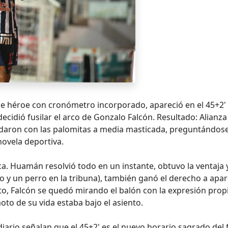
se héroe con cronómetro incorporado, apareció en el 45+2
decidió fusilar el arco de Gonzalo Falcón. Resultado: Alianz
uedaron con las palomitas a media masticada, preguntándose
enovela deportiva.
ca. Huamán resolvió todo en un instante, obtuvo la ventaja y
go y un perro en la tribuna), también ganó el derecho a apa
nto, Falcón se quedó mirando el balón con la expresión prop
oto de su vida estaba bajo el asiento.
iario señalan que el 45+2' es el nuevo horario sagrado del 