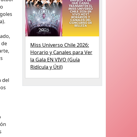
lo
 goles
a).
sado,
 de
Miss Universo Chile 2026:
rte,
Horario y Canales para Ver
os
la Gala EN VIVO (Guía
Ridícula y Útil)
 del
los
o
ión
s