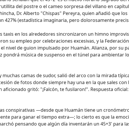
illita del postre o el cameo sorpresa del villano en capítu
hincha, Dr. Alberto "Chispas" Pereyra, quien añadió que los
n 427% (estadística imaginaria, pero dolorosamente precis
s taxis en los alrededores sincronizaron un himno improvi
ron su empleo por celebraciones excesivas, y la Federación
el nivel de guion impulsado por Huamán. Alianza, por su pa
z pondrá música de suspenso en el túnel para ambientar l
muchas camas de sudor, salió del arco con la mirada típica
cesión de fotos donde siempre hay una en la que sales con 
 aficionado gritó: "¡Falcón, te fusilaron!". Respuesta oficial:
orías conspirativas —desde que Huamán tiene un cronómetr
ente para ganar el tiempo extra—; lo cierto es que la emoc
 marchó pensando que algún día inventarán un 45+3' para la