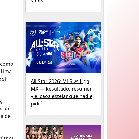
show
' como
a Lima
 si
All-Star 2026: MLS vs Liga
MX — Resultado, resumen
y el caos estelar que nadie
,
pidió
recer
ia de
fútbol