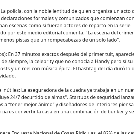
: La policía, con la noble lentitud de quien organiza un acto 
re declaraciones formales y comunicados que comienzan co
inan escenas como si fueran actores de reparto en la serie
do por este medio editorial comenta: "La escena del crimen
 menos pistas que un rompecabezas de un solo lado".
s): En 37 minutos exactos después del primer tuit, apareci
a de siempre, la celebrity que no conocía a Handy pero sí su
osts y un reel con música épica. El hashtag del día duró lo 
lvidado.
 inútiles: La aseguradora de la cuadra ya trabaja en un nu
uye 24/7 decurtido de almas". Startups de seguridad lanz
s a “tener mejor ánimo” y diseñadores de interiores piens
cia es convertir la casa en una combinación de bunker y se
mera Encuesta Nacional de Cosas Ridículas, el 82% de las ca