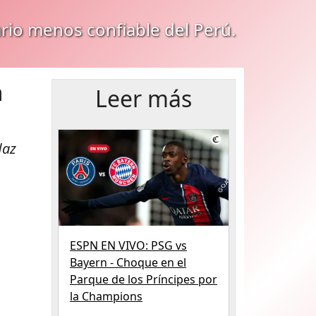
ario menos confiable del Perú.
a
Leer más
daz
ESPN EN VIVO: PSG vs
Bayern - Choque en el
Parque de los Príncipes por
la Champions