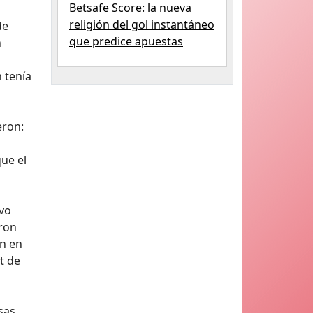
Betsafe Score: la nueva
religión del gol instantáneo
de
que predice apuestas
n
 tenía
eron:
que el
evo
aron
an en
t de
sas