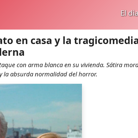
El di
to en casa y la tragicomedi
derna
taque con arma blanca en su vivienda. Sátira mor
 y la absurda normalidad del horror.