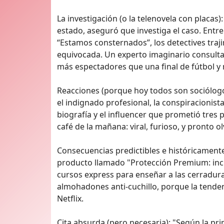
La investigación (o la telenovela con placas)
estado, aseguró que investiga el caso. Ent
“Estamos consternados”, los detectives traj
equivocada. Un experto imaginario consulta
más espectadores que una final de fútbol y
Reacciones (porque hoy todos son sociólogo
el indignado profesional, la conspiracionist
biografía y el influencer que prometió tres p
café de la mañana: viral, furioso, y pronto o
Consecuencias predictibles e históricamente
producto llamado "Protección Premium: incl
cursos express para enseñar a las cerradura
almohadones anti-cuchillo, porque la tenden
Netflix.
Cita absurda (pero necesaria): "Según la pri