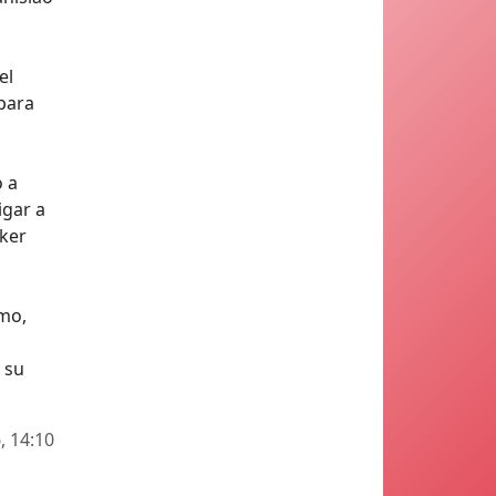
el
 para
ó a
igar a
cker
umo,
 su
, 14:10