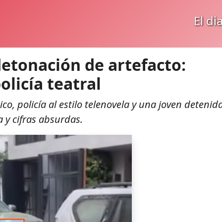
El di
detonación de artefacto:
olicía teatral
co, policía al estilo telenovela y una joven detenid
a y cifras absurdas.