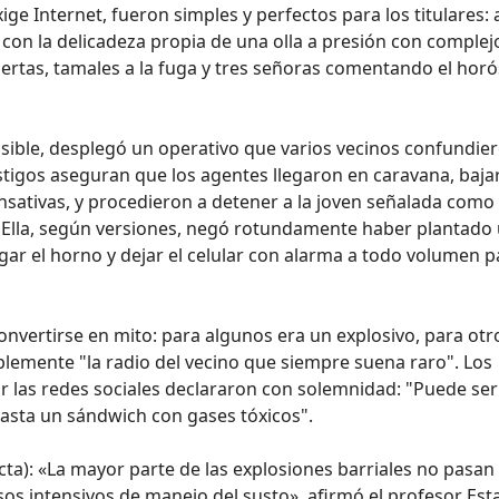
ge Internet, fueron simples y perfectos para los titulares:
con la delicadeza propia de una olla a presión con complej
biertas, tamales a la fuga y tres señoras comentando el hor
osible, desplegó un operativo que varios vecinos confundie
Testigos aseguran que los agentes llegaron en caravana, baj
nsativas, y procedieron a detener a la joven señalada como 
. Ella, según versiones, negó rotundamente haber plantado
r el horno y dejar el celular con alarma a todo volumen p
convertirse en mito: para algunos era un explosivo, para otr
mplemente "la radio del vecino que siempre suena raro". Los
 las redes sociales declararon con solemnidad: "Puede ser
hasta un sándwich con gases tóxicos".
cta): «La mayor parte de las explosiones barriales no pasan
sos intensivos de manejo del susto», afirmó el profesor Est