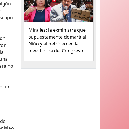
 algún
o
óscopo
Miralles: la exministra que
supuestamente domará al
ron
Niño y al petróleo en la
aron
investidura del Congreso
la
 una
ara no
os un
 de
anislao