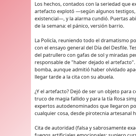
Los hechos, contados con la seriedad que exi
artefacto explotó —según algunos testigos, 
existencial—, y la alarma cundió. Puertas a
de la semana: el pánico, versión barrio.
La Policía, reuniendo todo el dramatismo p
con el ensayo general del Día del Desfile. 
del patrullero con gafas de sol y miradas pe
responsable de "haber dejado el artefacto"
bomba, aunque admitió haber olvidado apaga
llegar tarde a la cita con su abuela.
¿Y el artefacto? Dejó de ser un objeto para 
truco de magia fallido y para la tía Rosa si
expertos autodenominados que llegaron por
cualquier cosa, desde pirotecnia artesanal 
Cita de autoridad (falsa y sabrosamente exa
fuegos artificiales emocionales; sugiero cur