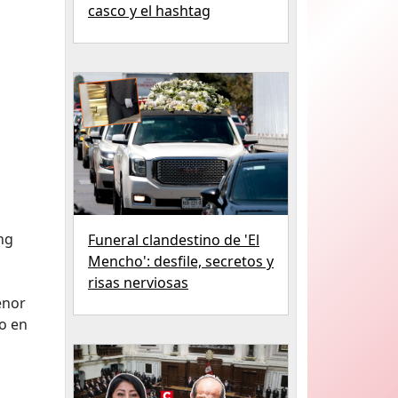
casco y el hashtag
ng
Funeral clandestino de 'El
Mencho': desfile, secretos y
risas nerviosas
enor
o en