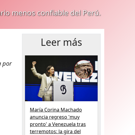
ario menos confiable del Perú.
Leer más
a por
María Corina Machado
anuncia regreso 'muy
pronto' a Venezuela tras
terremotos: la gira del