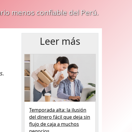
ario menos confiable del Perú.
Leer más
s.
Temporada alta: la ilusión
del dinero fácil que deja sin
flujo de caja a muchos
negocios