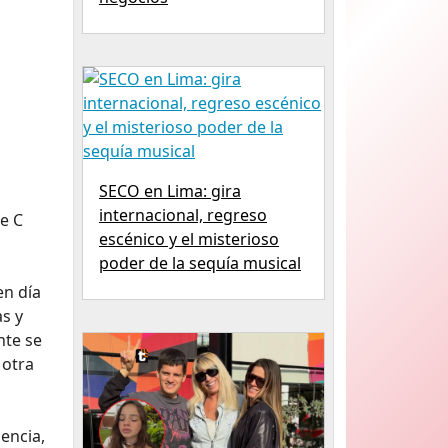
SECO en Lima: gira
internacional, regreso
ie C
escénico y el misterioso
poder de la sequía musical
en día
s y
nte se
 otra
encia,