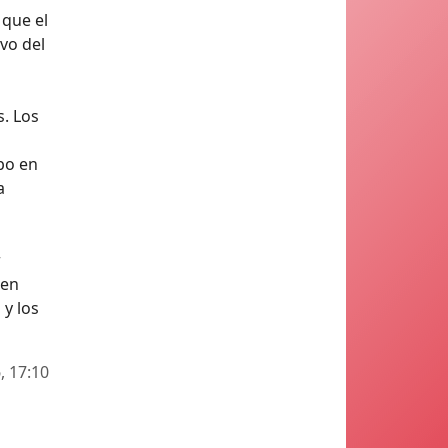
 que el
vo del
s. Los
po en
a
r
uen
 y los
, 17:10