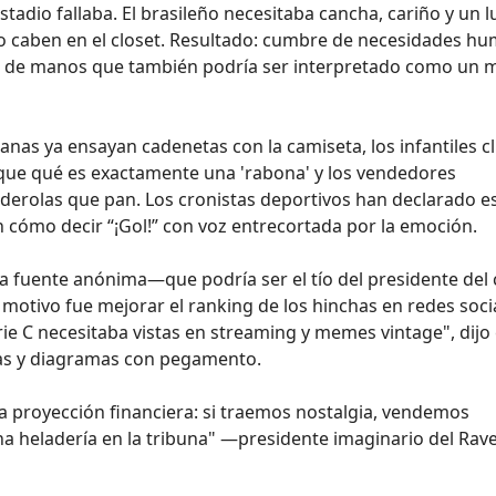
estadio fallaba. El brasileño necesitaba cancha, cariño y un 
no caben en el closet. Resultado: cumbre de necesidades h
ón de manos que también podría ser interpretado como un 
ianas ya ensayan cadenetas con la camiseta, los infantiles c
lique qué es exactamente una 'rabona' y los vendedores
erolas que pan. Los cronistas deportivos han declarado e
n cómo decir “¡Gol!” con voz entrecortada por la emoción.
na fuente anónima—que podría ser el tío del presidente del 
otivo fue mejorar el ranking de los hinchas en redes soci
ie C necesitaba vistas en streaming y memes vintage", dijo 
sas y diagramas con pegamento.
a proyección financiera: si traemos nostalgia, vendemos
a heladería en la tribuna" —presidente imaginario del Rav