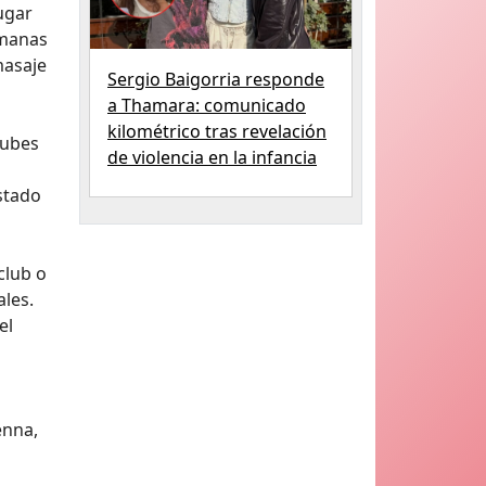
lugar
umanas
masaje
Sergio Baigorria responde
a Thamara: comunicado
kilométrico tras revelación
lubes
de violencia en la infancia
stado
club o
ales.
el
enna,