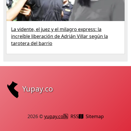
La vidente, el juez y el milagro express: la
increíble liberación de Adrián Villar según la
tarotera del barrio
Yupay.co
2026 ©
yupay.co
RSS
Sitemap