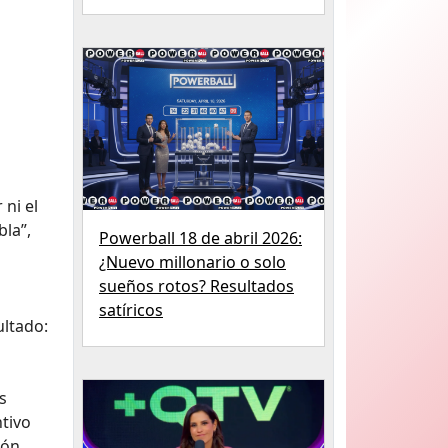
ni el
bla”,
Powerball 18 de abril 2026:
¿Nuevo millonario o solo
sueños rotos? Resultados
satíricos
ultado:
s
tivo
ión