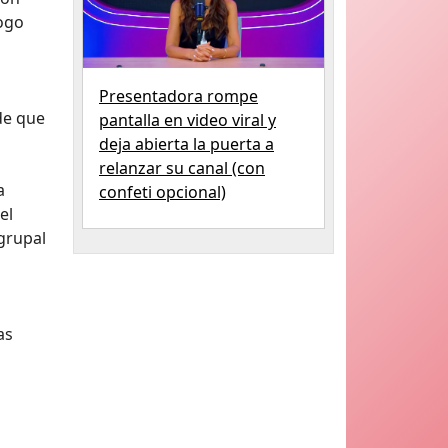
logo
Presentadora rompe
ide que
pantalla en video viral y
deja abierta la puerta a
relanzar su canal (con
a
confeti opcional)
el
grupal
as