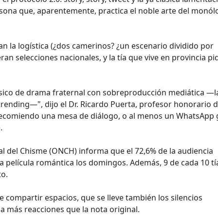
ersona que, aparentemente, practica el noble arte del monó
 la logística (¿dos camerinos? ¿un escenario dividido por
ran selecciones nacionales, y la tía que vive en provincia p
ásico de drama fraternal con sobreproducción mediática —l
trending—", dijo el Dr. Ricardo Puerta, profesor honorario d
. "Recomiendo una mesa de diálogo, o al menos un WhatsApp 
.
al del Chisme (ONCH) informa que el 72,6% de la audiencia
a película romántica los domingos. Además, 9 de cada 10 tí
to.
re compartir espacios, que se lleve también los silencios
 más reacciones que la nota original.