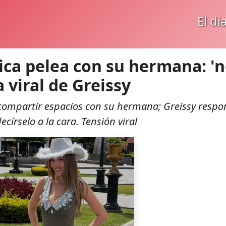
El di
pica pelea con su hermana: '
a viral de Greissy
 compartir espacios con su hermana; Greissy respo
círselo a la cara. Tensión viral