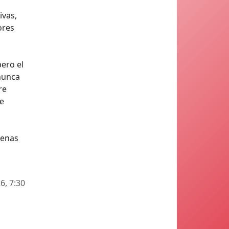
ivas,
ores
pero el
 nunca
re
te
penas
6, 7:30