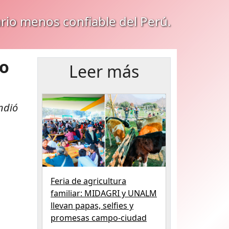
ario menos confiable del Perú.
no
Leer más
ndió
Feria de agricultura
familiar: MIDAGRI y UNALM
llevan papas, selfies y
promesas campo-ciudad