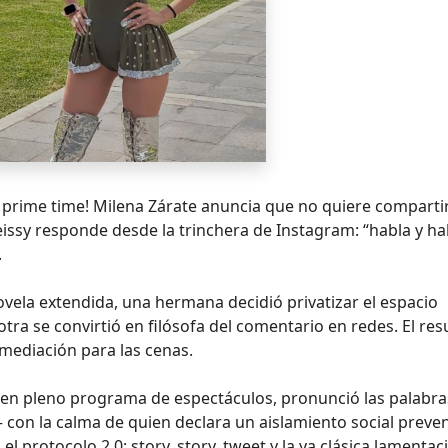
 prime time! Milena Zárate anuncia que no quiere compartir 
issy responde desde la trinchera de Instagram: “habla y ha
.
ovela extendida, una hermana decidió privatizar el espacio
otra se convirtió en filósofa del comentario en redes. El res
 mediación para las cenas.
a, en pleno programa de espectáculos, pronunció las palabra
on la calma de quien declara un aislamiento social preven
 el protocolo 2.0: story, story, tweet y la ya clásica lamentac