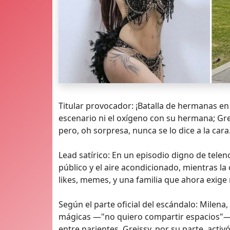
Titular provocador: ¡Batalla de hermanas en
escenario ni el oxígeno con su hermana; Gre
pero, oh sorpresa, nunca se lo dice a la cara
Lead satírico: En un episodio digno de telen
público y el aire acondicionado, mientras la 
likes, memes, y una familia que ahora exige
Según el parte oficial del escándalo: Milen
mágicas —"no quiero compartir espacios"— c
entre parientes. Greissy, por su parte, activó