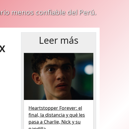
ario menos confiable del Perú.
Leer más
MX
Heartstopper Forever: el
final, la distancia y qué les
pasa a Charlie, Nick y su
pandilla