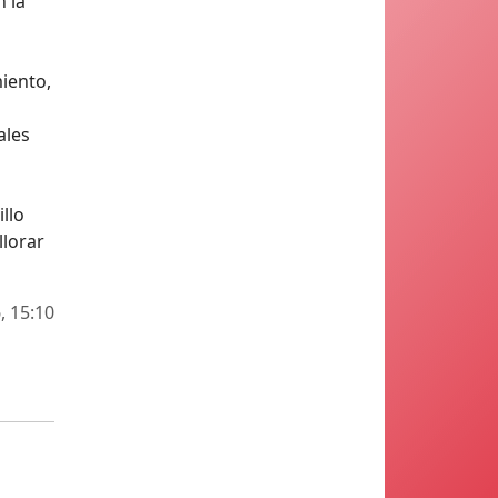
 la
miento,
ales
illo
llorar
, 15:10