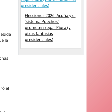
Elecciones 2026: Acuña y el
'sistema Poechos'
prometen regar Piura (y
otras fantasías
bebida
presidenciales)
ue la
sonas
ró el