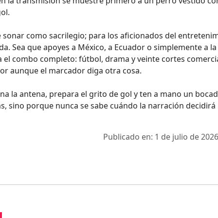
n la transmisión se muestre primero a un perro vestido con
ol.
de sonar como sacrilegio; para los aficionados del entreteni
ada. Sea que apoyes a México, a Ecuador o simplemente a la
da el combo completo: fútbol, drama y veinte cortes comerci
or aunque el marcador diga otra cosa.
fina la antena, prepara el grito de gol y ten a mano un bocad
s, sino porque nunca se sabe cuándo la narración decidirá 
Publicado en: 1 de julio de 2026