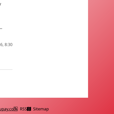
y
 —
6, 8:30
upay.co
RSS
Sitemap