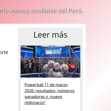
ario menos confiable del Perú.
Leer más
orte
Powerball 11 de marzo
2026: resultados, números
ganadores y ¿nuevo
millonario?