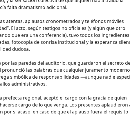
, y la sensación colectiva de que alguien había traído la
cía falta dramatismo adicional.
das atentas, aplausos cronometrados y teléfonos móviles
”. El acto, según testigos no oficiales (y algún que otro
ando que era una conferencia), tuvo todos los ingredientes
tadas, fotocopia de sonrisa institucional y la esperanza silen
alidad dudosa.
por las paredes del auditorio, que guardaron el secreto de
al pronunció las palabras que cualquier juramento moderno
trega simbólica de responsabilidades —aunque nadie especif
allos administrativos.
prefecta regional, aceptó el cargo con la gracia de quien
e hacerse cargo de lo que venga. Los presentes aplaudieron 
n por si acaso, en caso de que el aplauso fuera el requisito