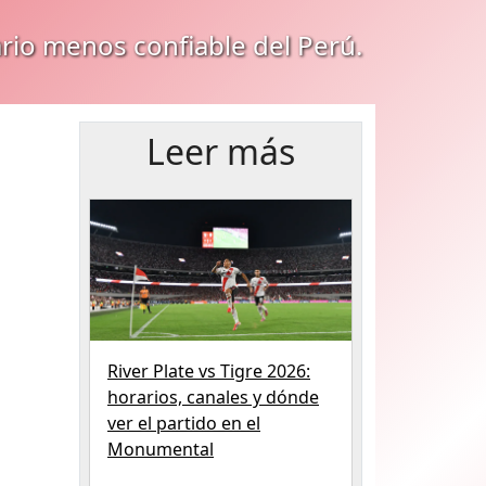
ario menos confiable del Perú.
Leer más
River Plate vs Tigre 2026:
horarios, canales y dónde
ver el partido en el
Monumental