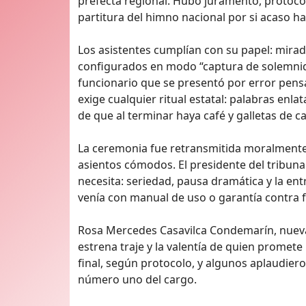
prefecta regional. Hubo juramento, protocolo
partitura del himno nacional por si acaso ha
Los asistentes cumplían con su papel: mira
configurados en modo “captura de solemnidad
funcionario que se presentó por error pens
exige cualquier ritual estatal: palabras enla
de que al terminar haya café y galletas de c
La ceremonia fue retransmitida moralmente 
asientos cómodos. El presidente del tribun
necesita: seriedad, pausa dramática y la en
venía con manual de uso o garantía contra f
Rosa Mercedes Casavilca Condemarín, nueva 
estrena traje y la valentía de quien promet
final, según protocolo, y algunos aplaudiero
número uno del cargo.