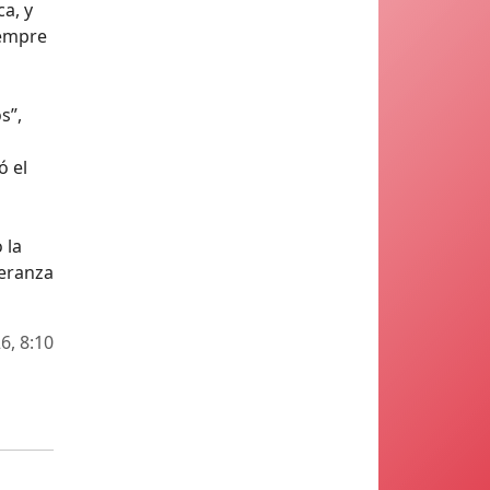
ca, y
iempre
s”,
ó el
 la
peranza
6, 8:10