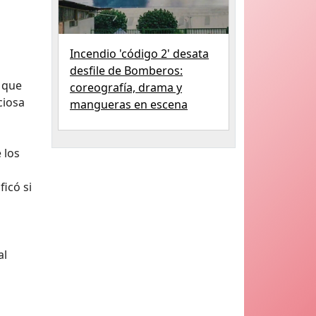
Incendio 'código 2' desata
desfile de Bomberos:
 que
coreografía, drama y
ciosa
mangueras en escena
 los
icó si
al