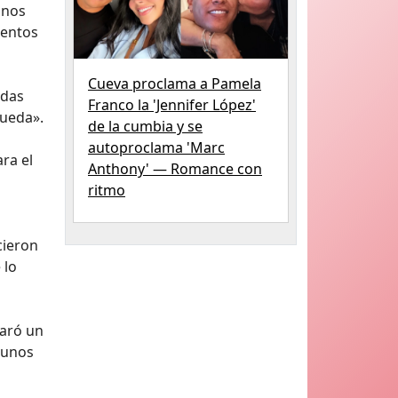
 nos
mentos
Cueva proclama a Pamela
idas
Franco la 'Jennifer López'
pueda».
de la cumbia y se
l
autoproclama 'Marc
ra el
Anthony' — Romance con
ritmo
cieron
 lo
laró un
gunos