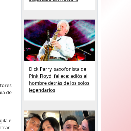
Dick Parry, saxofonista de
Pink Floyd, fallece: adiós al
hombre detrás de los solos
ctores
legendarios
pia de
ila el
ntrar