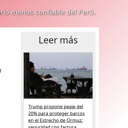
ario menos confiable del Perú.
Leer más
d
Trump propone peaje del
20% para proteger barcos
en el Estrecho de Ormuz:
seguridad con factura