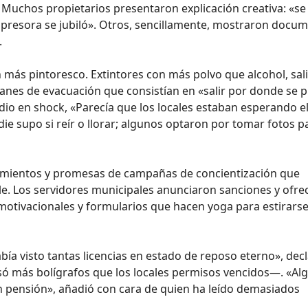
. Muchos propietarios presentaron explicación creativa: «se
 impresora se jubiló». Otros, sencillamente, mostraron docu
.
 más pintoresco. Extintores con más polvo que alcohol, sal
anes de evacuación que consistían en «salir por donde se 
o en shock, «Parecía que los locales estaban esperando e
ie supo si reír o llorar; algunos optaron por tomar fotos pa
imientos y promesas de campañas de concientización que
le. Los servidores municipales anunciaron sanciones y ofre
 motivacionales y formularios que hacen yoga para estirarse
abía visto tantas licencias en estado de reposo eterno», dec
 más bolígrafos que los locales permisos vencidos—. «Al
 pensión», añadió con cara de quien ha leído demasiados