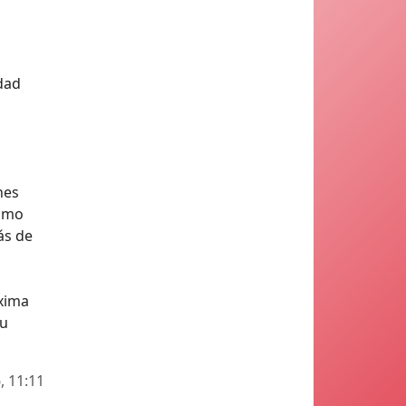
dad
nes
como
ás de
óxima
tu
, 11:11