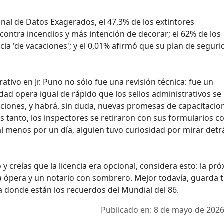
onal de Datos Exagerados, el 47,3% de los extintores
ontra incendios y más intención de decorar; el 62% de los
ia 'de vacaciones'; y el 0,01% afirmó que su plan de seguri
erativo en Jr. Puno no sólo fue una revisión técnica: fue un
idad opera igual de rápido que los sellos administrativos se
cciones, y habrá, sin duda, nuevas promesas de capacitacio
as tanto, los inspectores se retiraron con sus formularios 
 al menos por un día, alguien tuvo curiosidad por mirar detr
o y creías que la licencia era opcional, considera esto: la pr
na ópera y un notario con sombrero. Mejor todavía, guarda 
aja donde están los recuerdos del Mundial del 86.
Publicado en: 8 de mayo de 2026