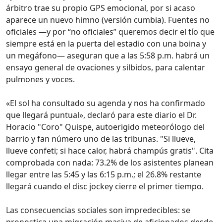
árbitro trae su propio GPS emocional, por si acaso
aparece un nuevo himno (versión cumbia). Fuentes no
oficiales —y por “no oficiales” queremos decir el tío que
siempre está en la puerta del estadio con una boina y
un megáfono— aseguran que a las 5:58 p.m. habrá un
ensayo general de ovaciones y silbidos, para calentar
pulmones y voces.
«El sol ha consultado su agenda y nos ha confirmado
que llegará puntual», declaró para este diario el Dr.
Horacio "Coro" Quispe, autoerigido meteorólogo del
barrio y fan número uno de las tribunas. "Si llueve,
llueve confeti; si hace calor, habrá champús gratis". Cita
comprobada con nada: 73.2% de los asistentes planean
llegar entre las 5:45 y las 6:15 p.m.; el 26.8% restante
llegará cuando el disc jockey cierre el primer tiempo.
Las consecuencias sociales son impredecibles: se
pronostica una migración masiva de aficionados desde