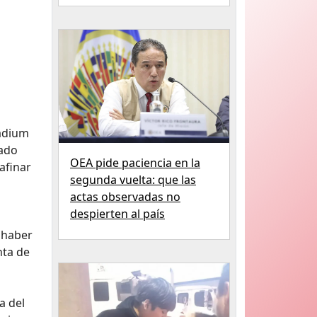
tadium
tado
OEA pide paciencia en la
afinar
segunda vuelta: que las
actas observadas no
despierten al país
ó haber
nta de
a del