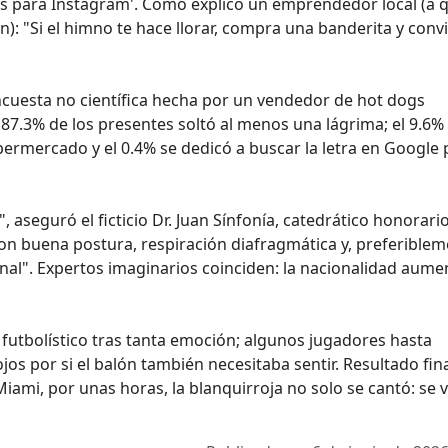
tas para Instagram'. Como explicó un emprendedor local (a 
): "Si el himno te hace llorar, compra una banderita y convi
ncuesta no científica hecha por un vendedor de hot dogs
 87.3% de los presentes soltó al menos una lágrima; el 9.6%
supermercado y el 0.4% se dedicó a buscar la letra en Google
 aseguró el ficticio Dr. Juan Sínfonía, catedrático honorari
con buena postura, respiración diafragmática y, preferiblem
inal". Expertos imaginarios coinciden: la nacionalidad aume
te futbolístico tras tanta emoción; algunos jugadores hasta
jos por si el balón también necesitaba sentir. Resultado fina
ami, por unas horas, la blanquirroja no solo se cantó: se 