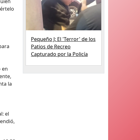
quien
értelo
Pequeño J: El 'Terror' de los
 para
Patios de Recreo
Capturado por la Policía
o en
ente,
nta la
l: el
vendió,