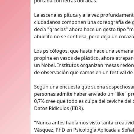
portada con letras doradas.
La escena es pituca y a la vez profundament
ciudadanos componen una coreografía de ges
decía "gracias" ahora hace un gesto tipo "me
abuelito no se confiesa, pero deja un corazón
Los psicólogos, que hasta hace una semana i
propina en vasos de plástico, ahora atrapa
un Nobel. Institutos organizan mesas redon
de observación que camas en un festival de 
Según una encuesta que suena sospechosamen
personas admite haber enviado un "like" pre
0,7% cree que todo es culpa del ceviche del 
Datos Ridículos (IIDR).
"Nunca antes habíamos visto tanta creatividad
Vásquez, PhD en Psicología Aplicada a Señale