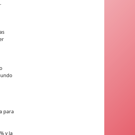
.
as
er
o
 mundo
a para
% y la