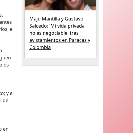
o,
Maju Mantilla y Gustavo
 antes
Salcedo: 'Mi vida privada
ios; el
no es negociable' tras
avistamientos en Paracas y
Colombia
a
iguen
olos
; y el
l de
o en