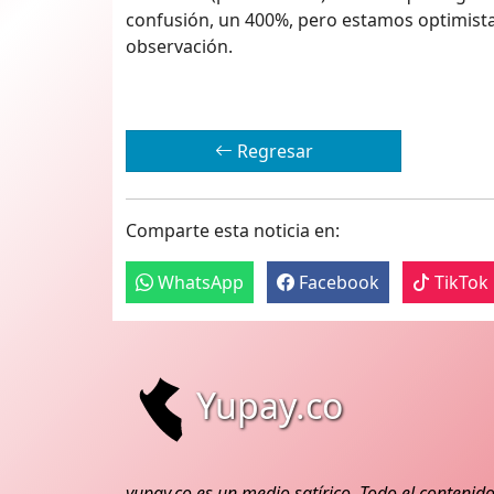
confusión, un 400%, pero estamos optimist
observación.
Regresar
Comparte esta noticia en:
WhatsApp
Facebook
TikTok
Yupay.co
yupay.co
es un medio satírico. Todo el contenido