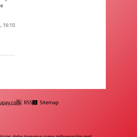
de
, 16:10
upay.co
RSS
Sitemap
noticias debe tomarse como información real.