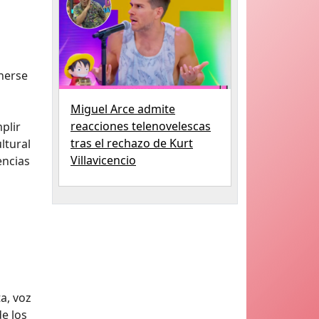
enerse
Miguel Arce admite
reacciones telenovelescas
plir
tras el rechazo de Kurt
ltural
Villavicencio
encias
ta, voz
de los