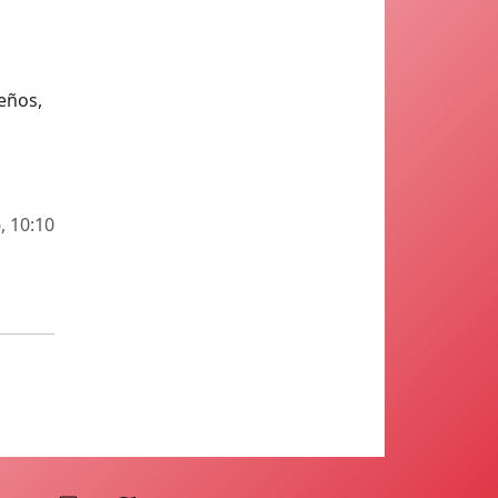
eños,
, 10:10