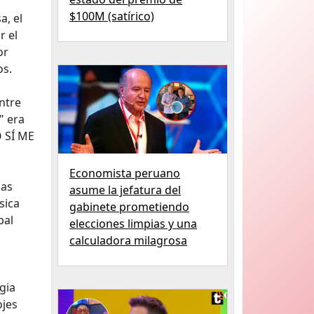
$100M (satírico)
a, el
r el
or
os.
entre
" era
O SÍ ME
Economista peruano
ias
asume la jefatura del
sica
gabinete prometiendo
pal
elecciones limpias y una
calculadora milagrosa
gia
ojes