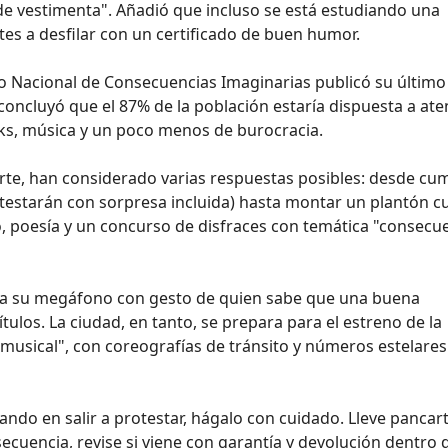
de vestimenta". Añadió que incluso se está estudiando una
tes a desfilar con un certificado de buen humor.
tuto Nacional de Consecuencias Imaginarias publicó su último
 concluyó que el 87% de la población estaría dispuesta a at
cks, música y un poco menos de burocracia.
arte, han considerado varias respuestas posibles: desde cum
otestarán con sorpresa incluida) hasta montar un plantón cu
ro, poesía y un concurso de disfraces con temática "consecu
ina su megáfono con gesto de quien sabe que una buena
tulos. La ciudad, en tanto, se prepara para el estreno de la
musical", con coreografías de tránsito y números estelares
nsando en salir a protestar, hágalo con cuidado. Lleve pancar
ecuencia, revise si viene con garantía y devolución dentro 