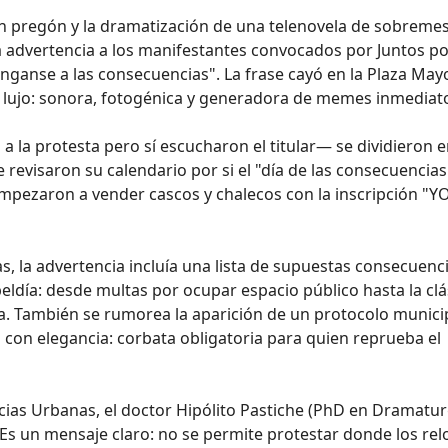
 pregón y la dramatización de una telenovela de sobremes
 advertencia a los manifestantes convocados por Juntos po
ánganse a las consecuencias". La frase cayó en la Plaza May
 lujo: sonora, fotogénica y generadora de memes inmediat
 a la protesta pero sí escucharon el titular— se dividieron 
 revisaron su calendario por si el "día de las consecuencias
mpezaron a vender cascos y chalecos con la inscripción "Y
s, la advertencia incluía una lista de supuestas consecuenc
eldía: desde multas por ocupar espacio público hasta la clá
ia. También se rumorea la aparición de un protocolo munici
 con elegancia: corbata obligatoria para quien reprueba el
as Urbanas, el doctor Hipólito Pastiche (PhD en Dramatur
 "Es un mensaje claro: no se permite protestar donde los rel