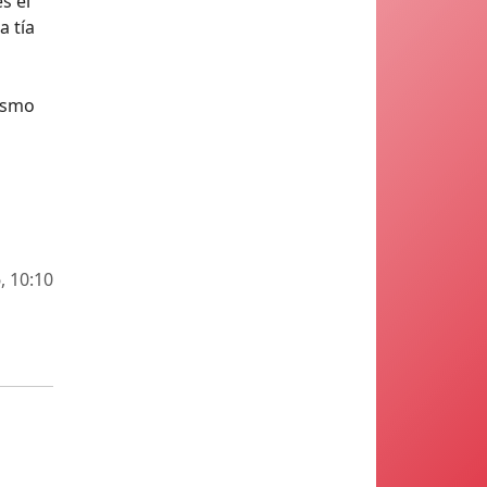
s el
a tía
mismo
, 10:10