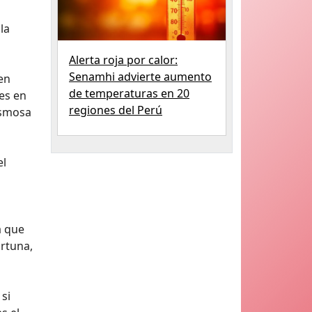
la
Alerta roja por calor:
Senamhi advierte aumento
en
de temperaturas en 20
es en
regiones del Perú
ismosa
el
a que
ortuna,
si