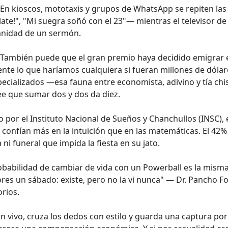
En kioscos, mototaxis y grupos de WhatsApp se repiten las
e!", "Mi suegra soñó con el 23"— mientras el televisor de 
mnidad de un sermón.
 También puede que el gran premio haya decidido emigrar 
ente lo que haríamos cualquiera si fueran millones de dólar
pecializados —esa fauna entre economista, adivino y tía ch
e que sumar dos y dos da diez.
or el Instituto Nacional de Sueños y Chanchullos (INSC), 
confían más en la intuición que en las matemáticas. El 42%
i funeral que impida la fiesta en su jato.
babilidad de cambiar de vida con un Powerball es la mism
res un sábado: existe, pero no la vi nunca" — Dr. Pancho F
rios.
 vivo, cruza los dedos con estilo y guarda una captura por 