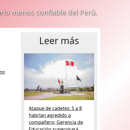
ario menos confiable del Perú.
Leer más
zas
Ataque de cadetes: 5 a 8
habrían agredido a
compañero; Gerencia de
Educación supervisará