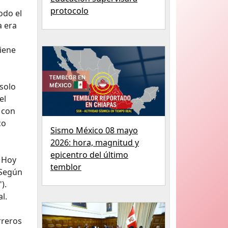
protocolo
odo el
a era
tiene
 solo
el
 con
co
Sismo México 08 mayo
2026: hora, magnitud y
epicentro del último
. Hoy
temblor
 Según
).
l.
rreros