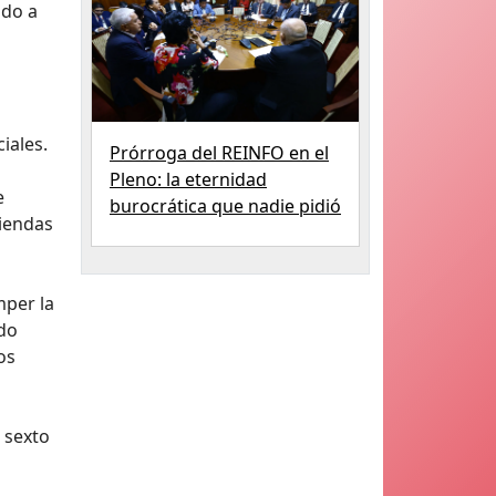
ado a
iales.
Prórroga del REINFO en el
Pleno: la eternidad
e
burocrática que nadie pidió
tiendas
mper la
ndo
os
l sexto