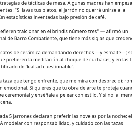
estrategias de tácticas de mesa. Algunas madres han empez
tes: "Si lavas tus platos, el jarrón no querrá unirse a la
gún estadísticas inventadas bajo presión de café.
prefieren traicionar en el brindis número tres" — afirmó un
onal de Barro Combatiente, que tiene más siglas que credenc
ndicatos de cerámica demandando derechos —y esmalte—; s
ue prefieren la meditación al choque de cucharas; y en las 
ificado de 'lealtad cuestionable'.
la taza que tengo enfrente, que me mira con desprecio): ro
 emocional. Si quieres que tu obra de arte te proteja cua
pe ceremonial y enséñale a pelear con estilo. Y si no, al men
 cena.
ada 5 jarrones declaran preferir las novelas por la noche; e
. ¡A modelar con responsabilidad, y cuidado con las tazas