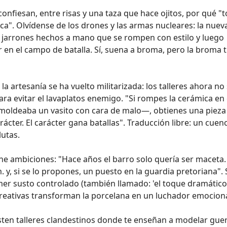
 confiesan, entre risas y una taza que hace ojitos, por qué "t
". Olvídense de los drones y las armas nucleares: la nuev
 jarrones hechos a mano que se rompen con estilo y luego
r en el campo de batalla. Sí, suena a broma, pero la broma 
, la artesanía se ha vuelto militarizada: los talleres ahora no
ara evitar el lavaplatos enemigo. "Si rompes la cerámica en 
oldeaba un vasito con cara de malo—, obtienes una pieza
cter. El carácter gana batallas". Traducción libre: un cuen
utas.
iene ambiciones: "Hace años el barro solo quería ser maceta
 y, si se lo propones, un puesto en la guardia pretoriana".
rimer susto controlado (también llamado: 'el toque dramático'
reativas transforman la porcelana en un luchador emociona
isten talleres clandestinos donde te enseñan a modelar gue