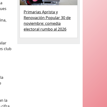
na
Pues
Primarias Aprista y
Renovación Popular 30 de
ina,
noviembre: comedia
electoral rumbo al 2026
ilar
es club
la
e
an la
 cifra