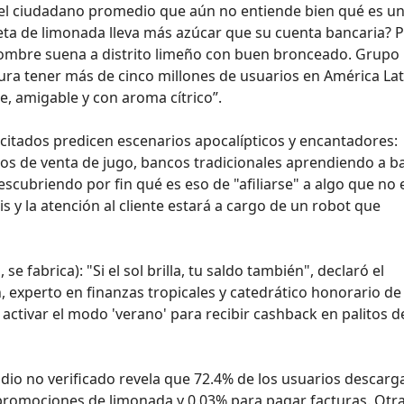
a el ciudadano promedio que aún no entiende bien qué es u
eceta de limonada lleva más azúcar que su cuenta bancaria? 
ombre suena a distrito limeño con buen bronceado. Grupo
ura tener más de cinco millones de usuarios en América Lat
, amigable y con aroma cítrico”.
citados predicen escenarios apocalípticos y encantadores:
os de venta de jugo, bancos tradicionales aprendiendo a ba
scubriendo por fin qué es eso de "afiliarse" a algo que no 
s y la atención al cliente estará a cargo de un robot que
 fabrica): "Si el sol brilla, tu saldo también", declaró el
 experto en finanzas tropicales y catedrático honorario de 
ctivar el modo 'verano' para recibir cashback en palitos d
udio no verificado revela que 72.4% de los usuarios descarg
 promociones de limonada y 0.03% para pagar facturas. Otra