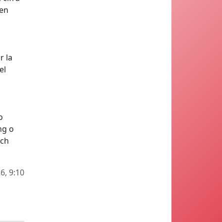
 en
r la
el
o
ng o
ech
6, 9:10