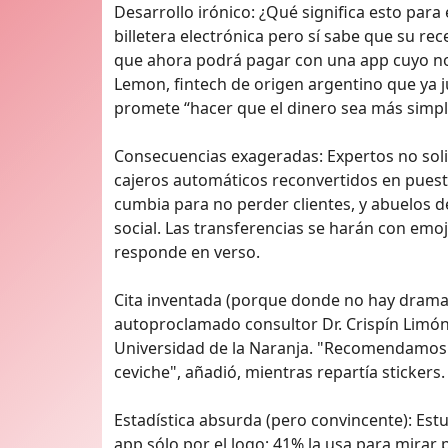
Desarrollo irónico: ¿Qué significa esto par
billetera electrónica pero sí sabe que su r
que ahora podrá pagar con una app cuyo n
Lemon, fintech de origen argentino que ya j
promete “hacer que el dinero sea más simple
Consecuencias exageradas: Expertos no soli
cajeros automáticos reconvertidos en puest
cumbia para no perder clientes, y abuelos de
social. Las transferencias se harán con emoji
responde en verso.
Cita inventada (porque donde no hay drama, se
autoproclamado consultor Dr. Crispín Limón,
Universidad de la Naranja. "Recomendamos a
ceviche", añadió, mientras repartía stickers.
Estadística absurda (pero convincente): Est
app sólo por el logo; 41% la usa para mirar