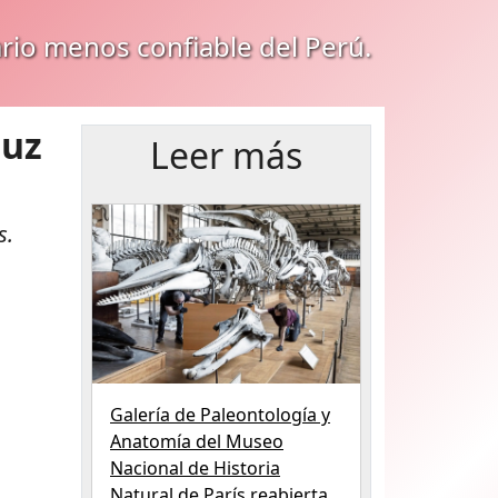
ario menos confiable del Perú.
luz
Leer más
s.
Galería de Paleontología y
Anatomía del Museo
Nacional de Historia
Natural de París reabierta