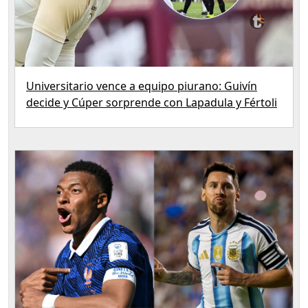
Universitario vence a equipo piurano: Guivín
decide y Cúper sorprende con Lapadula y Fértoli