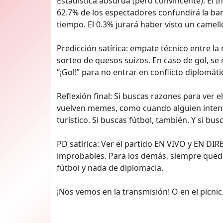
Estadística absurda (pero convincente): El I
62.7% de los espectadores confundirá la ba
tiempo. El 0.3% jurará haber visto un camell
Predicción satírica: empate técnico entre la 
sorteo de quesos suizos. En caso de gol, s
“¡Gol!” para no entrar en conflicto diplomáti
Reflexión final: Si buscas razones para ver
vuelven memes, como cuando alguien intent
turístico. Si buscas fútbol, también. Y si bu
PD satírica: Ver el partido EN VIVO y EN DI
improbables. Para los demás, siempre qued
fútbol y nada de diplomacia.
¡Nos vemos en la transmisión! O en el picni