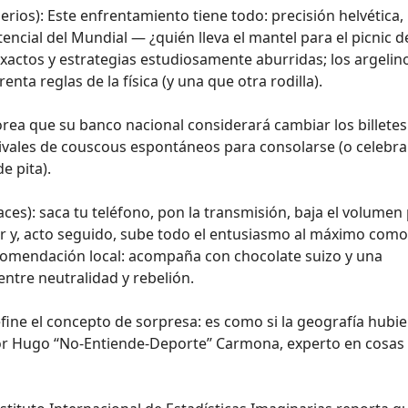
erios): Este enfrentamiento tiene todo: precisión helvética,
tencial del Mundial — ¿quién lleva el mantel para el picnic d
exactos y estrategias estudiosamente aburridas; los argelin
a reglas de la física (y una que otra rodilla).
orea que su banco nacional considerará cambiar los billetes
stivales de couscous espontáneos para consolarse (o celebrar
e pita).
ces): saca tu teléfono, pon la transmisión, baja el volumen
ir y, acto seguido, sube todo el entusiasmo al máximo com
comendación local: acompaña con chocolate suizo y una
entre neutralidad y rebelión.
fine el concepto de sorpresa: es como si la geografía hubie
sor Hugo ‘‘No-Entiende-Deporte’’ Carmona, experto en cosas