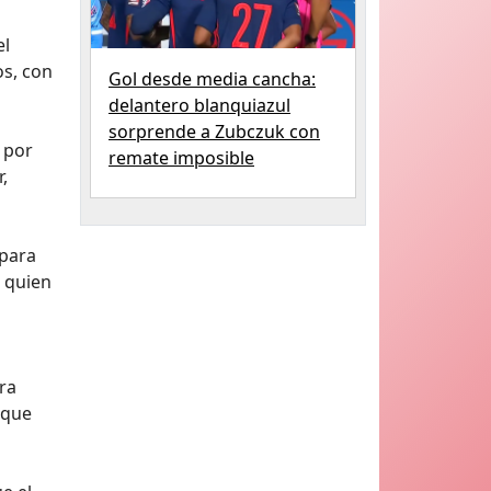
el
os, con
Gol desde media cancha:
delantero blanquiazul
sorprende a Zubczuk con
 por
remate imposible
,
 para
o quien
ra
 que