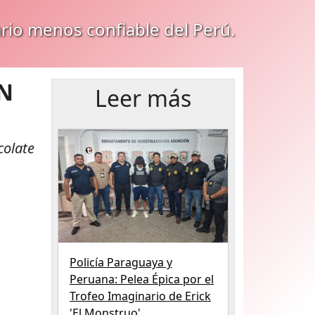
ario menos confiable del Perú.
EN
Leer más
colate
Policía Paraguaya y
Peruana: Pelea Épica por el
Trofeo Imaginario de Erick
'El Monstruo'