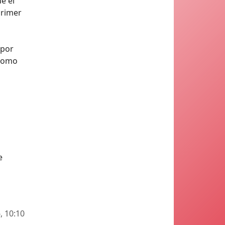
e el
primer
 por
 como
e
, 10:10