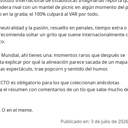
nstituto Internacional de Estadísticas Imaginarias reporta qu
ndera rival con un mantel de picnic en algún momento del 
o en la grada; el 100% culpará al VAR por todo.
neutralidad y la pasión, resuelto en penales, tiempo extra o
e recomienda soltar un grito que suene internacionalmente
co.
 el Mundial, ahí tienes una: momentos raros que después se
a explicar por qué la alineación parece sacada de un mapa
scas espectáculo, trae popcorn y sentido del humor.
RECTO es obligatorio para los que coleccionan anécdotas
a el resumen con comentarios de un tío que sabe mucho d
c. O en el meme.
Publicado en: 3 de julio de 2026