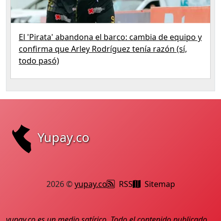
El 'Pirata' abandona el barco: cambia de equipo y
confirma que Arley Rodríguez tenía razón (sí,
todo pasó)
Yupay.co
2026 ©
yupay.co
RSS
Sitemap
yupay.co
es un medio satírico. Todo el contenido publicado