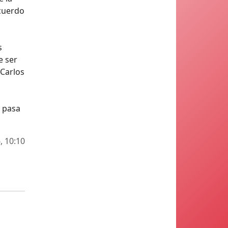
acuerdo
s
e ser
 Carlos
é pasa
, 10:10