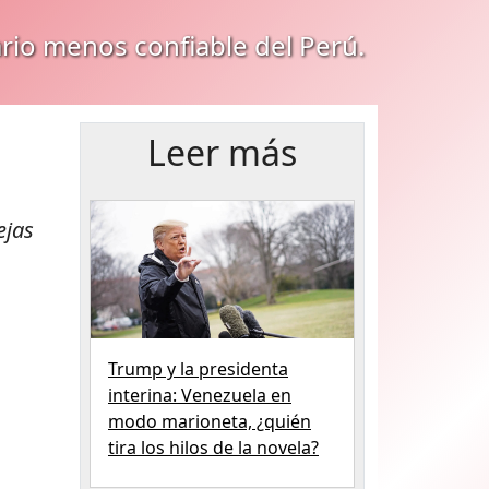
ario menos confiable del Perú.
Leer más
ejas
Trump y la presidenta
interina: Venezuela en
modo marioneta, ¿quién
tira los hilos de la novela?