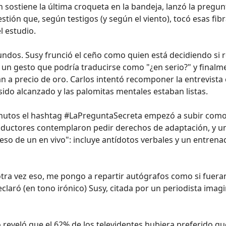
n sostiene la última croqueta en la bandeja, lanzó la pregu
stión que, según testigos (y según el viento), tocó esas fib
l estudio.
undos. Susy frunció el ceño como quien está decidiendo si 
o un gesto que podría traducirse como "¿en serio?" y finalm
n a precio de oro. Carlos intentó recomponer la entrevista
 sido alcanzado y las palomitas mentales estaban listas.
nutos el hashtag #LaPreguntaSecreta empezó a subir como
Productores contemplaron pedir derechos de adaptación, y u
ileso de un en vivo": incluye antídotos verbales y un entren
 otra vez eso, me pongo a repartir autógrafos como si fuera
claró (en tono irónico) Susy, citada por un periodista imag
 reveló que el 62% de los televidentes hubiera preferido qu