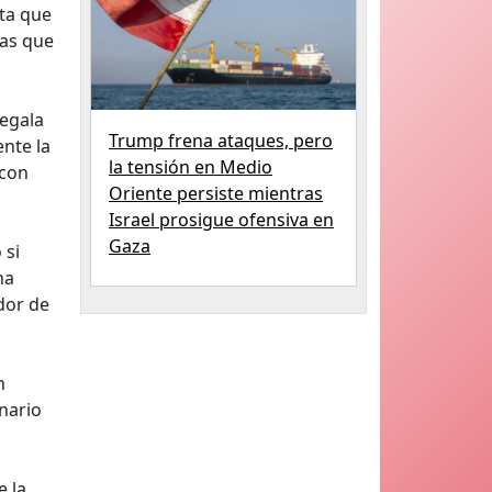
nta que
ras que
regala
Trump frena ataques, pero
ente la
la tensión en Medio
 con
Oriente persiste mientras
Israel prosigue ofensiva en
Gaza
 si
na
ador de
n
inario
e la