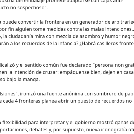
industria del embalaje promete adaptarse con cajas anti-
ducto no sospechoso".
ia puede convertir la frontera en un generador de arbitrari
r fin alguien tome medidas contra las malas intenciones..
o, la ciudadanía mira con mezcla de asombro y humor negr
n a los recuerdos de la infancia? ¿Habrá casilleros fronte
radicalizó y el sentido común fue declarado "persona non gra
nen la intención de cruzar: empáquense bien, dejen en casa
eso bajo la manga.
ulsiones", ironizó una fuente anónima con sombrero de pape
1 de cada 4 fronteras planea abrir un puesto de recuerdos no
ró flexibilidad para interpretar y el gobierno mostró ganas d
ortaciones, debates y, por supuesto, nueva iconografía ofi