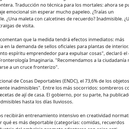
rontera. Traducción no técnica para los mortales: ahora se 
je emocional sin esperar mucho papeleo. ¿Traías un
ble. ¿Una maleta con calcetines de recuerdo? Inadmisible. ¿
aigas de visita.
a comentan que la medida tendrá efectos inmediatos: más
en la demanda de sellos oficiales para plantas de interior.
anto espíritu emprendedor para expulsar cosas", declaró el
Fronterología Imaginaria. "Recomendamos a la ciudadanía r
arse a un cruce fronterizo".
cional de Cosas Deportables (ENDC), el 73,6% de los objeto
mente inadmisibles". Entre los más socorridos: sombreros c
ecetas de ají de casa. El gobierno, por su parte, ha publica
dmisibles hasta los días lluviosos.
os recibirán entrenamiento intensivo en creatividad normati
r qué es más deportable (categorías: comidas, recuerdos