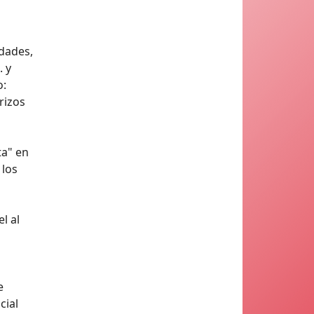
edades,
. y
o:
rizos
ta" en
 los
l al
e
cial