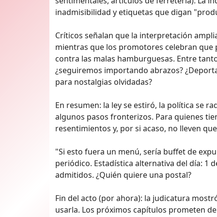
sentimentales, artículos de ferretería). La 
inadmisibilidad y etiquetas que digan "pro
Críticos señalan que la interpretación ampl
mientras que los promotores celebran que po
contra las malas hamburguesas. Entre tant
¿seguiremos importando abrazos? ¿Deportará
para nostalgias olvidadas?
En resumen: la ley se estiró, la política se 
algunos pasos fronterizos. Para quienes tie
resentimientos y, por si acaso, no lleven qu
"Si esto fuera un menú, sería buffet de exp
periódico. Estadística alternativa del día: 
admitidos. ¿Quién quiere una postal?
Fin del acto (por ahora): la judicatura most
usarla. Los próximos capítulos prometen dep