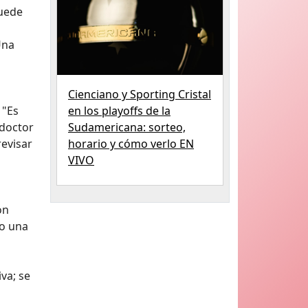
puede
Una
Cienciano y Sporting Cristal
 "Es
en los playoffs de la
 doctor
Sudamericana: sorteo,
evisar
horario y cómo verlo EN
VIVO
s
on
do una
va; se