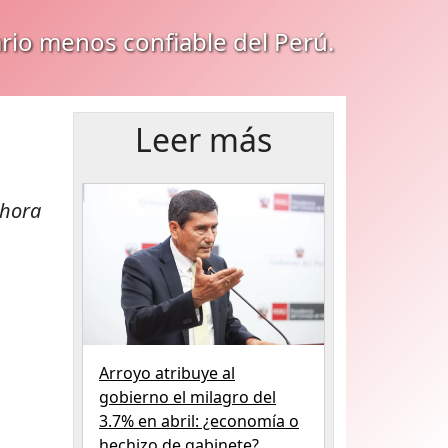
ario menos confiable del Perú.
Leer más
ahora
Arroyo atribuye al
gobierno el milagro del
3.7% en abril: ¿economía o
hechizo de gabinete?