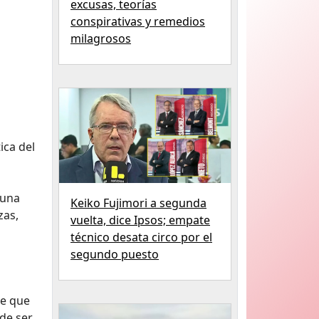
excusas, teorías
conspirativas y remedios
milagrosos
ica del
 una
Keiko Fujimori a segunda
zas,
vuelta, dice Ipsos; empate
técnico desata circo por el
segundo puesto
se que
ede ser