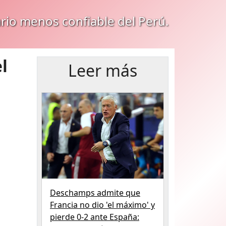
ario menos confiable del Perú.
l
Leer más
Deschamps admite que
Francia no dio 'el máximo' y
pierde 0-2 ante España: