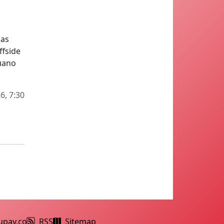
D
cas
ffside
ruano
6, 7:30
upay.co
RSS
Sitemap