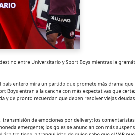
 destino entre Universitario y Sport Boys mientras la gramát
y el país entero mira un partido que promete más drama que
ort Boys entran a la cancha con más expectativas que certe
a y de pronto recuerdan que deben resolver viejas deudas
, transmisión de emociones por delivery: los comentaristas
omoneda emergente; los goles se anuncian con más suspen
 el árbitro tiene la tranquilidad de quien sabe que el VAR pu