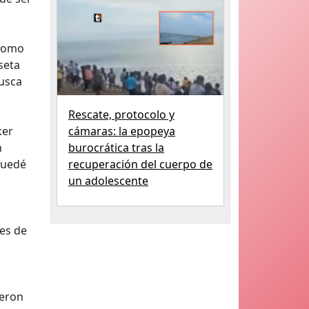
 como
seta
busca
Rescate, protocolo y
ker
cámaras: la epopeya
n
burocrática tras la
 quedé
recuperación del cuerpo de
un adolescente
es de
ieron