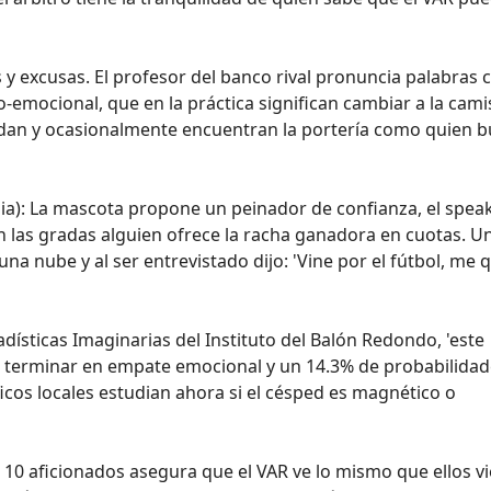
s y excusas. El profesor del banco rival pronuncia palabras
o-emocional, que en la práctica significan cambiar a la cami
sudan y ocasionalmente encuentran la portería como quien 
a): La mascota propone un peinador de confianza, el spea
n las gradas alguien ofrece la racha ganadora en cuotas. U
 una nube y al ser entrevistado dijo: 'Vine por el fútbol, me
adísticas Imaginarias del Instituto del Balón Redondo, 'este
e terminar en empate emocional y un 14.3% de probabilidad
íficos locales estudian ahora si el césped es magnético o
a 10 aficionados asegura que el VAR ve lo mismo que ellos v