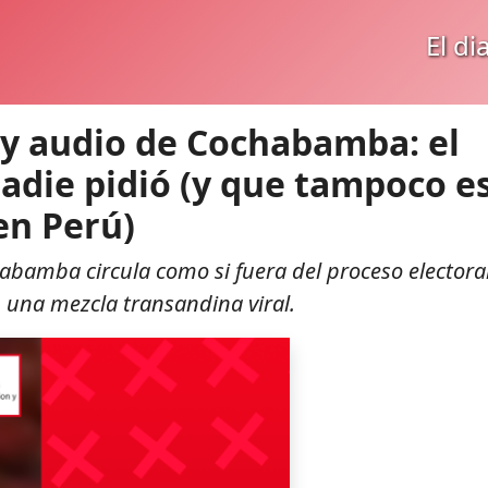
El di
o y audio de Cochabamba: el
nadie pidió (y que tampoco e
en Perú)
abamba circula como si fuera del proceso electora
n una mezcla transandina viral.