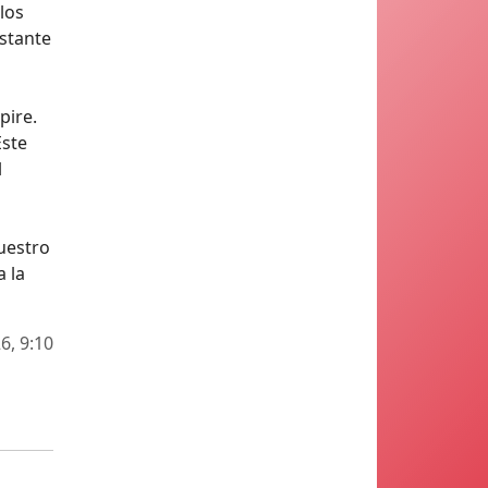
los
estante
pire.
Este
l
uestro
a la
6, 9:10