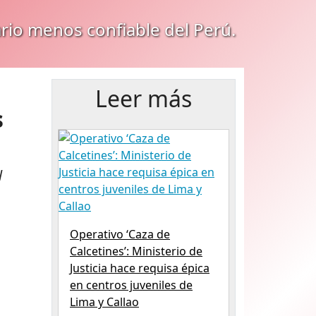
ario menos confiable del Perú.
Leer más
s
l
Operativo ‘Caza de
Calcetines’: Ministerio de
Justicia hace requisa épica
en centros juveniles de
Lima y Callao