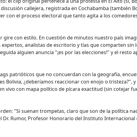
 el clip original pertenece a una protesta en El Alto (sí, Bol
 discusión callejera, registrada en Cochabamba (también Bol
er con el proceso electoral que tanto agita a los comedores
 gire con estilo. En cuestión de minutos nuestro país imag
expertos, analistas de escritorio y tías que comparten sin l
nseguida alguien anuncia "¡es por las elecciones!" y el resto 
tags patrióticos que no concuerdan con la geografía, encue
s Bolivia, ¿deberíamos reaccionar con enojo o tristeza?", y
 vivo con mapa político de pícara exactitud (sin cotejar fu
rden: "Si suenan trompetas, claro que son de la política nac
l Dr. Rumor, Profesor Honorario del Instituto Internacional