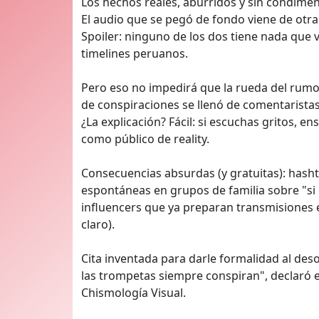
Los hechos reales, aburridos y sin condimento:
El audio que se pegó de fondo viene de otra
Spoiler: ninguno de los dos tiene nada que v
timelines peruanos.
Pero eso no impedirá que la rueda del rumor
de conspiraciones se llenó de comentaristas 
¿La explicación? Fácil: si escuchas gritos, e
como público de reality.
Consecuencias absurdas (y gratuitas): hash
espontáneas en grupos de familia sobre "si e
influencers que ya preparan transmisiones en
claro).
Cita inventada para darle formalidad al deso
las trompetas siempre conspiran", declaró e
Chismología Visual.