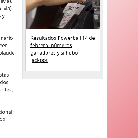
ivia).
ivia).
 y
inario
Resultados Powerball 14 de
eer.
febrero: números
aplaude
ganadores y si hubo
jackpot
stas
 dos
entes,
ional:
 de