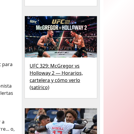
t para
UFC 329: McGregor vs
Holloway 2 — Horarios,
cartelera y cómo verlo
onista
(satírico)
lertas
 a
e... o,