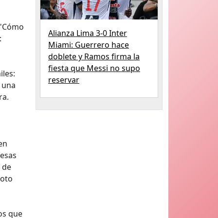
: "Cómo
Alianza Lima 3-0 Inter
:
Miami: Guerrero hace
doblete y Ramos firma la
fiesta que Messi no supo
iles:
reservar
r una
ra.
en
resas
 de
foto
os que