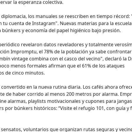
var la esperanza colectiva.
la diplomacia, los manuales se reescriben en tiempo récord
n tu cuenta de Instagram". Nuevas materias para la escuela
ra búnkers y economía del papel higiénico bajo presión.
eriódico revelaron datos reveladores y totalmente verosím
ación Impromptu, el 78% de la población ya sabe confronta
ombín vintage combina con el casco del vecino", declaró la D
un poco menos formales afirman que el 61% de los ataques
s de cinco minutos.
convertido en la nueva rutina diaria. Los cafés ahora ofrec
e de haber corrido al menos 200 metros por alarma. Emp
ne alarmas, playlists motivacionales y cupones para jangas
 por búnkers históricos: “Visite el refugio 101, con guía y 
 sensatos, voluntarios que organizan rutas seguras y vecin