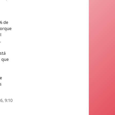
2% de
porque
l
.
stá
o que
te
s
6, 9:10