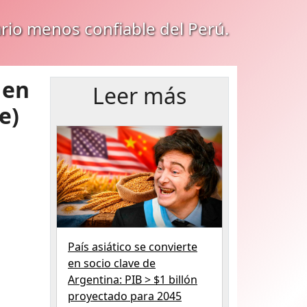
ario menos confiable del Perú.
 en
Leer más
e)
País asiático se convierte
en socio clave de
Argentina: PIB > $1 billón
proyectado para 2045