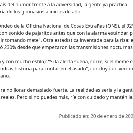
aís del humor frente a la adversidad, la gente ya practica
a de los gimnasios a inicios de año.
deo de la Oficina Nacional de Cosas Extrañas (ONS), el 9
s con sonido de pajaritos antes que con la alarma estándar, 
ir tomando mate". Otra estadística inventada para la risa: e
ió 230% desde que empezaron las transmisiones nocturnas
y con mucho estilo): “Si la alerta suena, corre; si el meme e
endrás historia para contar en el asado”, concluyó un vecin
bano.
ara no llorar demasiado fuerte. La realidad es seria y la gen
 reales. Pero si no puedes más, ríe con cuidado y mantén la
Publicado en: 20 de enero de 202