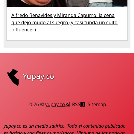
Alfredo Benavides y Miranda Capurro: la cena
que dejó mudo al suegro (y casi funda un culto
influencer)
Yupay.co
2026 ©
yupay.co
RSS
Sitemap
yupay.co
es un medio satírico. Todo el contenido publicado
es ficticio y con fines humorísticos. Ninguna de las noticias