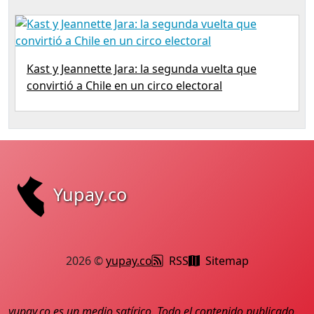
Kast y Jeannette Jara: la segunda vuelta que
convirtió a Chile en un circo electoral
Yupay.co
2026 ©
yupay.co
RSS
Sitemap
yupay.co
es un medio satírico. Todo el contenido publicado