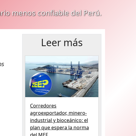
ario menos confiable del Perú.
Leer más
os
Corredores
agroexportador, minero-
industrial y bioceánico: el
plan que espera la norma
del MEF