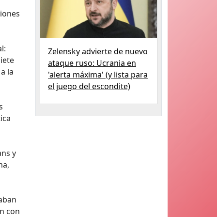
ciones
l:
Zelensky advierte de nuevo
iete
ataque ruso: Ucrania en
a la
'alerta máxima' (y lista para
el juego del escondite)
s
ica
ans y
ma,
taban
en con