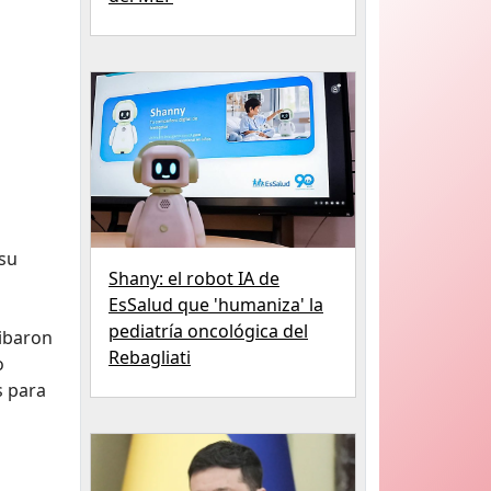
 su
Shany: el robot IA de
EsSalud que 'humaniza' la
pediatría oncológica del
ribaron
Rebagliati
o
s para