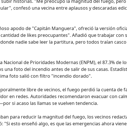
a subir historias. "Me preocupó la magnitud del fuego, pero
elular", confesó una vecina entre aplausos y descaradas edi
iñoso apodo de "Capitán Manguera", ofreció la versión oficia
a cantidad de likes preocupantes". Añadió que trabajar con s
nde nadie sabe leer la partitura, pero todos traían casco 
a Nacional de Prioridades Modernas (ENPM), el 87.3% de lo
na foto del incendio antes de salir de sus casas. Estadíst
ima foto salió con filtro "incendio dorado".
oralmente libre de vecinos, el fuego perdió la cuenta de f
idor en redes. Autoridades recomendaron evacuar con cal
por si acaso las llamas se vuelven tendencia.
jaban para reducir la magnitud del fuego, los vecinos redac
: "Si esto enseñó algo, es que las emergencias ahora vien