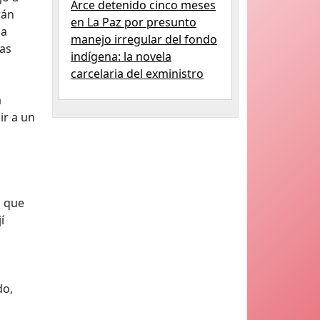
Arce detenido cinco meses
rán
en La Paz por presunto
na
manejo irregular del fondo
as
indígena: la novela
carcelaria del exministro
a
ir a un
n que
í
do,