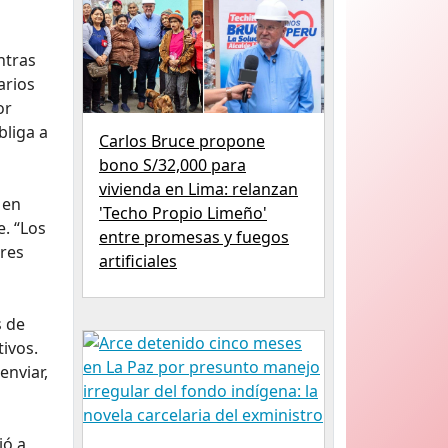
ntras
arios
or
bliga a
Carlos Bruce propone
bono S/32,000 para
vivienda en Lima: relanzan
 en
'Techo Propio Limeño'
. “Los
entre promesas y fuegos
ores
artificiales
s de
ivos.
enviar,
jó a