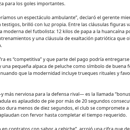
nza para los goles importantes.
ríamos un espectáculo ambulante”, declaró el gerente mie
estigos, brilló con luz propia. Entre las cláusulas figuras v
a moderna del futbolista: 12 kilos de papa a la huancaína p
renamientos y una cláusula de exaltación patriótica que o
.
cifra es “competitiva” y que parte del pago podría entregarse
, y una pequeña alpaca de peluche como símbolo de buena fe
sinuando que la modernidad incluye trueques rituales y fav
y más nerviosa para la defensa rival— es la llamada “bonu
padula es aplaudido de pie por más de 20 segundos consecut
uso dura menos de diez segundos, el club se compromete a 
aplaudan con fervor hasta completar el tiempo requerido.
 en contratos con sabor a cebiche”, arrojó una cifra que de