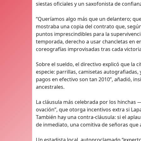
siestas oficiales y un saxofonista de confia
“Queríamos algo más que un delantero; que
mostraba una copia del contrato que, según t
puntos imprescindibles para la supervivenci
temporada, derecho a usar chancletas en ent
coreografías improvisadas tras cada victoria
Sobre el sueldo, el directivo explicó que la 
especie: parrillas, camisetas autografiadas
pagos en efectivo son tan 2010”, añadió, in
ancestrales.
La cláusula más celebrada por los hinchas —
ovación”, que otorga incentivos extra si La
También hay una contra-cláusula: si el apla
de inmediato, una comitiva de señoras que 
Un estadista local, autoproclamado “experto