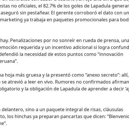
tas no oficiales, el 82.7% de los goles de Lapadula genera
aseguró sin pestañear. El gerente corroboró el dato con u
 marketing ya trabaja en paquetes promocionales para bod
s hay. Penalizaciones por no sonreír en rueda de prensa, un
emoción requerida y un incentivo adicional si logra confund
ub defendió la necesidad de estos puntos como “innovación
peruana”.
una hoja más gruesa y la presentó como “anexo secreto”: allí,
ie se atrevió a leer en vivo. Rumores no confirmados afirma
gatorio y la obligación de Lapadula de aprender a decir ‘aj
 delantero, sino a un paquete integral de risas, cláusulas
to, los hinchas ya preparan pancartas que dicen: “Bienveni
he”.