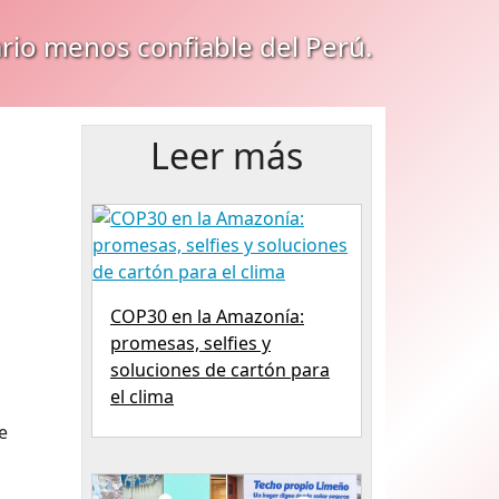
ario menos confiable del Perú.
Leer más
COP30 en la Amazonía:
promesas, selfies y
soluciones de cartón para
el clima
e