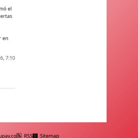
rmó el
pertas
r en
6, 7:10
upay.co
RSS
Sitemap