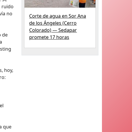
l ruido
vía no
Corte de agua en Sor Ana
de los Ángeles (Cerro
Colorado) — Sedapar
o de
promete 17 horas
a
sting
s, hoy,
ro:
el
ía que