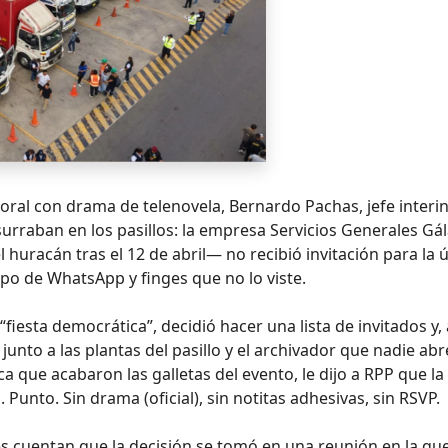
oral con drama de telenovela, Bernardo Pachas, jefe interi
urraban en los pasillos: la empresa Servicios Generales Gá
huracán tras el 12 de abril— no recibió invitación para la 
upo de WhatsApp y finges que no lo viste.
iesta democrática”, decidió hacer una lista de invitados y, 
 junto a las plantas del pasillo y el archivador que nadie abr
 que acabaron las galletas del evento, le dijo a RPP que la
nto. Sin drama (oficial), sin notitas adhesivas, sin RSVP.
les cuentan que la decisión se tomó en una reunión en la qu