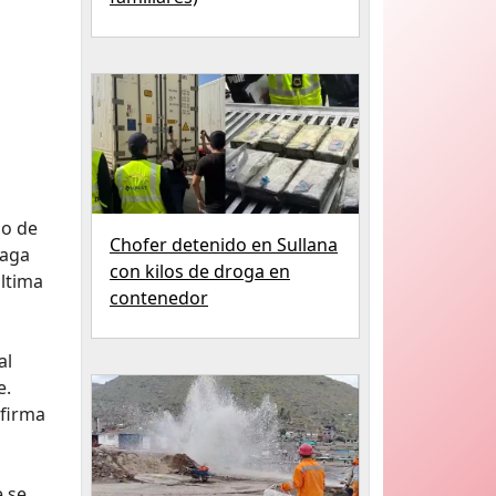
no de
Chofer detenido en Sullana
laga
con kilos de droga en
última
contenedor
al
e.
 firma
e se