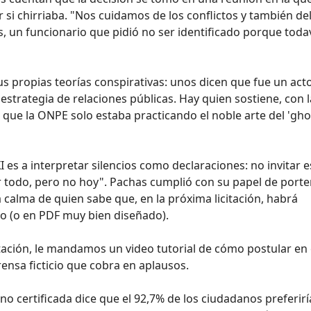
 si chirriaba. "Nos cuidamos de los conflictos y también de
sas, un funcionario que pidió no ser identificado porque toda
sus propias teorías conspirativas: unos dicen que fue un act
strategia de relaciones públicas. Hay quien sostiene, con l
 que la ONPE solo estaba practicando el noble arte del 'gho
I es a interpretar silencios como declaraciones: no invitar e
 todo, pero no hoy". Pachas cumplió con su papel de porte
a calma de quien sabe que, en la próxima licitación, habrá
o (o en PDF muy bien diseñado).
vitación, le mandamos un video tutorial de cómo postular en 
ensa ficticio que cobra en aplausos.
no certificada dice que el 92,7% de los ciudadanos preferir