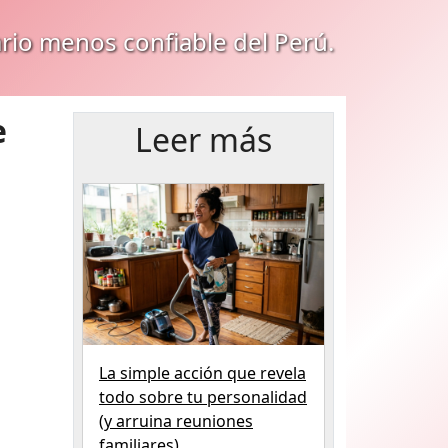
ario menos confiable del Perú.
e
Leer más
La simple acción que revela
todo sobre tu personalidad
(y arruina reuniones
familiares)