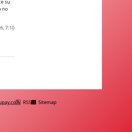
ce su
a no
6, 7:10
upay.co
RSS
Sitemap