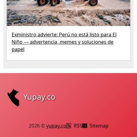
Exministro advierte: Perú no está listo para El
Niño — advertencia, memes y soluciones de
papel
Yupay.co
2026 ©
yupay.co
RSS
Sitemap